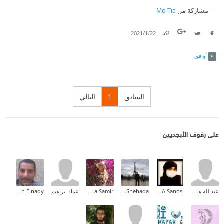
- لا تكوني جميلة !💜
مشاركة من
Mo Tia
22‏/1‏/2021
Link
Twitter
Facebook
أوافق
السابق
1
التالي
على رفوف الأبجديين
عبدالله هداري
Asmaa A Sanosi
Ashraf Shehada
Nesma Samir
عماد ابراهيم
Mohamed Moh Elnady