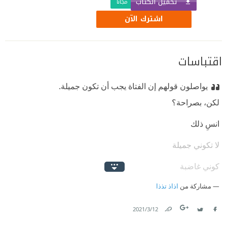
تحميل الكتاب
مجّانًا
اشترك الآن
اقتباسات
يواصلون قولهم إن الفتاة يجب أن تكون جميلة.
لكن، بصراحة؟
انسِ ذلك
لا تكوني جميلة
كوني غاضبة
كوني ذكية
مشاركة من
اذاذ تذذا
كوني لطيفة
12‏/3‏/2021
Link
Twitter
Facebook