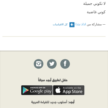
لا تكوني جميلة
كوني غاضبة
كوني ذكية
مشاركة من
اذاذ تذذا
كل الاقتباسات
كوني لطيفة
كوني عفوية
كوني مشوقة
كوني مرحة
كوني مغامرة
كوني مجنونة
كوني موهوبة
حمّل تطبيق أبجد مجاناً
هناك صفات لا حصر لتملكينها خلاف جميلة
ما "جميلة" على أية حال، سوى مجموعة من الحروف
أبجد
: أسلوب جديد للقراءة العربية
اجتمعت معًا لتكون كلمة؟