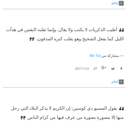
كوني عفوية
أوافق
كوني مشوقة
كوني مرحة
أطيب الذكريات لا يكتب ولا يقال، وإنما تقلبه النفس في هدآت
كوني مغامرة
الليل كما يفعل الشحيح وهو يقلب كنزه المدفون.
كوني مجنونة
مشاركة من
Mo Tia
كوني موهوبة
22‏/1‏/2021
هناك صفات لا حصر لتملكينها خلاف جميلة
Link
Twitter
Facebook
أوافق
ما "جميلة" على أية حال، سوى مجموعة من الحروف
اجتمعت معًا لتكون كلمة؟
يقول المسيو دي كومنين: إن الكريم لا يذكر البلاد التي رحل
كوني تعريفك الحصري للمدهش، دائمًا
منها إلا مصورة بصورة من عرف فيها من كرام الناس
هذا - مطلقًا - أهم كثيرًا من أية شيء "جميل".