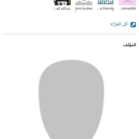
Ahlam al-MohammedAli
N Osama Hamdy
jimi liodan
عبدالله العبدلي
كل القرّاء
المؤلف