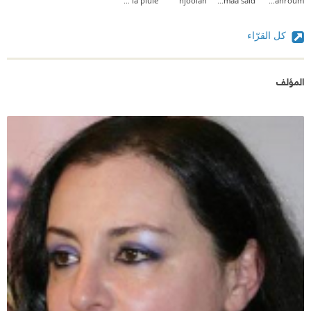
la fille de la pluie
njoolah
asmaa said
Doaa Mahroum
كل القرّاء
المؤلف