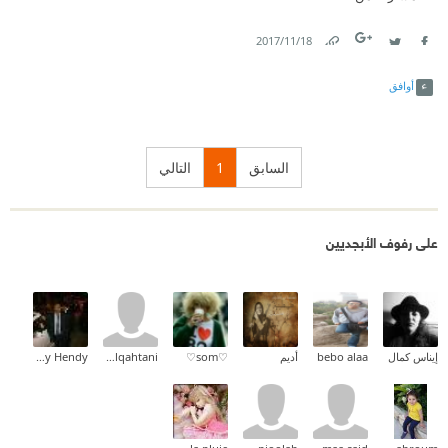
18‏/11‏/2017
Link
Twitter
Facebook
أوافق
السابق
1
التالي
على رفوف الأبجديين
إيناس كمال
bebo alaa
أديم
♡som♡
wedad alqahtani
Shawky Hendy