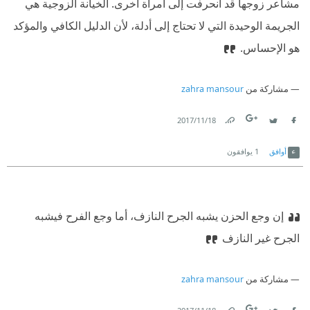
مشاعر زوجها قد انحرفت إلى امرأة أخرى. الخيانة الزوجية هي
الجريمة الوحيدة التي لا تحتاج إلى أدلة، لأن الدليل الكافي والمؤكد
هو الإحساس.
مشاركة من
zahra mansour
18‏/11‏/2017
Link
Twitter
Facebook
أوافق
1
يوافقون
إن وجع الحزن يشبه الجرح النازف، أما وجع الفرح فيشبه
الجرح غير النازف
مشاركة من
zahra mansour