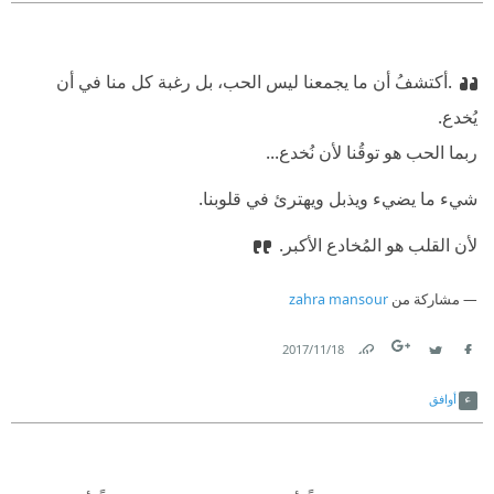
.أكتشفُ أن ما يجمعنا ليس الحب، بل رغبة كل منا في أن
يُخدع.
ربما الحب هو توقُنا لأن نُخدع...
شيء ما يضيء ويذبل ويهترئ في قلوبنا.
لأن القلب هو المُخادع الأكبر.
مشاركة من
zahra mansour
18‏/11‏/2017
Link
Twitter
Facebook
أوافق