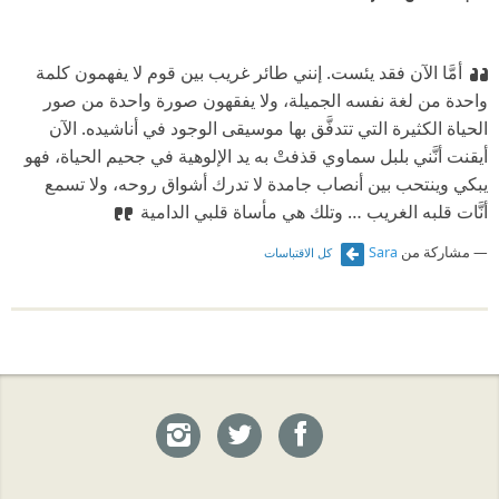
أمَّا الآن فقد يئست. إنني طائر غريب بين قوم لا يفهمون كلمة
واحدة من لغة نفسه الجميلة، ولا يفقهون صورة واحدة من صور
الحياة الكثيرة التي تتدفَّق بها موسيقى الوجود في أناشيده. الآن
أيقنت أنَّني بلبل سماوي قذفتْ به يد الإلوهية في جحيم الحياة، فهو
يبكي وينتحب بين أنصاب جامدة لا تدرك أشواق روحه، ولا تسمع
أنَّات قلبه الغريب … وتلك هي مأساة قلبي الدامية
مشاركة من
Sara
كل الاقتباسات