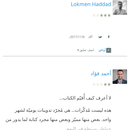
Lokmen Haddad
.
8‏/11‏/2017
Link
Twitter
Facebook
أوافق
اضف تعليق
أحمد فؤاد
لا أعرف كيف أُقيّم الكتاب...
هذه ليست مُذكّرات... هي مُجرّد تدوينات يوميّة لشهر
واحد. بعض منها مميّز وبعض منها مجرد كتابة لما يدور من
خواطر بسيطة في اليوم.