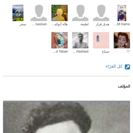
Mohammad M Hamo
هديل قزاز
لطيفة
هالة أبوكميل-hala abu-kmeil
walid bastian
سحر
🤍
سماح
Lokmen Haddad
Kholoud Talaat
كل القرّاء
المؤلف