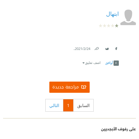
ابتهال
.
24‏/2‏/2021
Link
Twitter
Facebook
أوافق
اضف تعليق
مراجعة جديدة
السابق
1
التالي
على رفوف الأبجديين