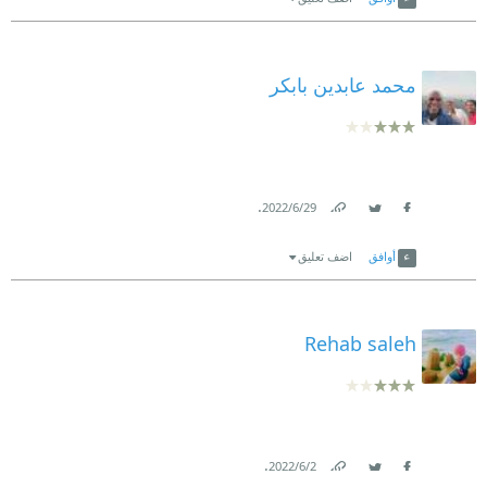
محمد عابدين بابكر
.
29‏/6‏/2022
Link
Twitter
Facebook
أوافق
اضف تعليق
Rehab saleh
.
2‏/6‏/2022