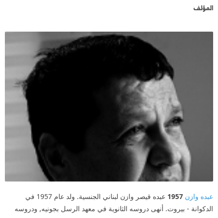
المؤلف
عبده وازن
1957
عبده قيصر وازن لبناني الجنسية. ولد عام 1957 في
الدكوانة - بيروت. أنهى دروسه الثانوية في معهد الرسل بجونيه, ودروسه