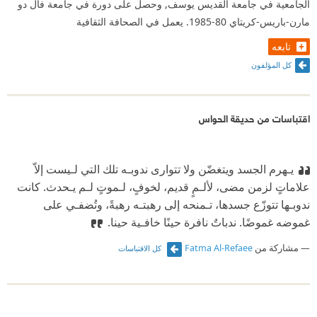
الجامعية في جامعة القديس يوسف, وحصل على دورة في جامعة فال دو
مارن-باريس-كريتاي 80-1985. يعمل في الصحافة الثقافية
تابعه
كل المؤلفون
اقتباسات من حديقة الحواس
يـهرم الجسد ويتغضّن ولا تتوارى ندوبـه تلك التي لـيست إلاّ
علاماتٍ لزمن مضى، لألـمٍ قديم، لخوفٍ، لـموتٍ لـم يـحدث. كانت
ندوبـها تتوزّع جسدها، تـمنحه إلى رهبتـه رهبةً، وتُضفـي على
غموضه غموضًا. ندباتٌ نافرة حينًا خافـية حينا.
مشاركة من
Fatma Al-Refaee
كل الاقتباسات