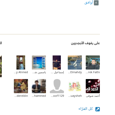
أوافق
على رفوف الأبجديين
ال
Tarek Fathi
Eman Elmahdy
إسماعيل عبد الله
ياسمين شرف
Maaly Ahmed
أحمد شوقى
Doaa A. Abuaysheh
hanoof1129
Maumen Mohammed
Hams Badereldin 🎋🕊️
كل القرّاء