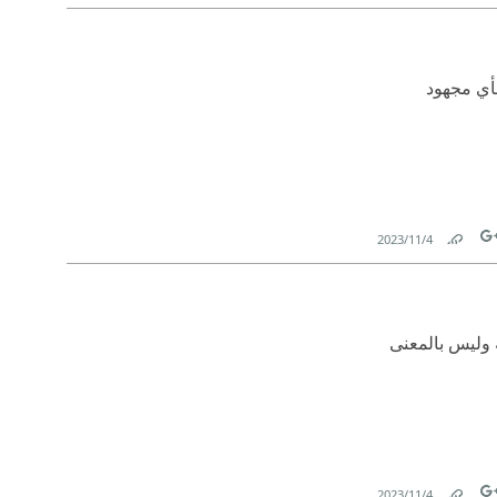
Link
Tw
بأي مجهود
4‏/11‏/2023
Link
Tw
ة وليس بالمعنى
4‏/11‏/2023