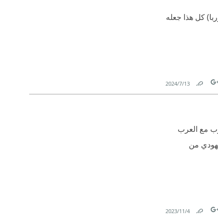
ا) كل هذا جعله
13‏/7‏/2024
Link
Tw
رب مع العرب
يهودي من
4‏/11‏/2023