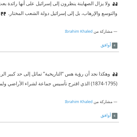
ولا يزال الصهاينة ينظرون إلى إسرائيل على أنها رائدة ب
والتوسع والإرهاب، بل إلى إسرائيل دولة الشعب المختار.
مشاركة من
Ibrahim Khaled
أوافق
وهكذا نجد أن رؤية هس “التاريخية” تماثل إلى حد كبير الرؤ
(1795-1874) الذي اقترح تأسيس جماعة لشراء الأراضي ولمساعدة اليهود في العالم كله على الاستيطان في فلسطين
مشاركة من
Ibrahim Khaled
أوافق