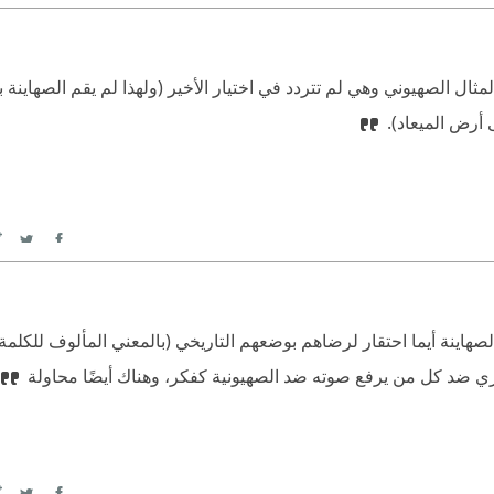
itter
Facebook
المثال الصهيوني وهي لم تتردد في اختيار الأخير (ولهذا لم يقم الصهاينة 
أرض الميعاد).
itter
Facebook
الصهاينة أيما احتقار لرضاهم بوضعهم التاريخي (بالمعني المألوف للكلم
فكري ضد كل من يرفع صوته ضد الصهيونية كفكر، وهناك أيضًا محاولة