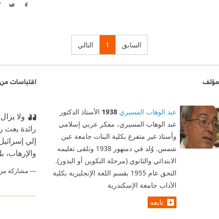
itter
Facebook
السابق
1
التالي
مؤلف
اقتباسات من ن
عبد الوهاب المسيري
1938
الأستاذ الدكتور
ولا يزال
عبد الوهاب المسيري، مفكر عربي إسلامي
رائدة بعث ر
وأستاذ غير متفرغ بكلية البنات جامعة عين
إلي إسرائيل 
شمس. وُلد في دمنهور 1938 وتلقى تعليمه
والإرهاب، ب
الابتدائي والثانوي (مرحلة التكوين أو البذور).
مشاركة من
التحق عام 1955 بقسم اللغة الإنجليزية بكلية
الآداب جامعة الإسكندرية
تابعه