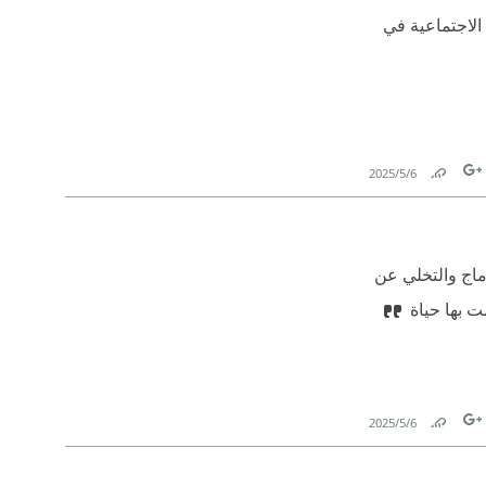
الاجتماعية في
6‏/5‏/2025
Link
Tw
F
يًا للاندماج والتخلي عن
ت بها حياة
6‏/5‏/2025
Link
Tw
F