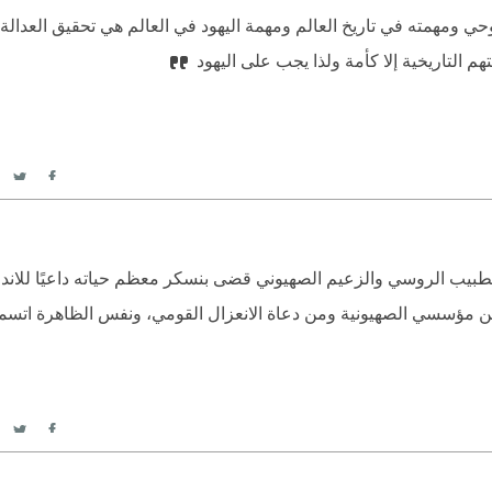
ومهمته في تاريخ العالم ومهمة اليهود في العالم هي تحقيق العدالة 
م التاريخية إلا كأمة ولذا يجب على اليهود
itter
acebook
ذ على سبيل المثال؛ حياة ليوبنسكر (1821-1891) الطبيب الروسي والزعيم الصهيوني قضى بنسكر معظم حياته داع
ح من مؤسسي الصهيونية ومن دعاة الانعزال القومي، ونفس الظاهرة اتسم
itter
acebook