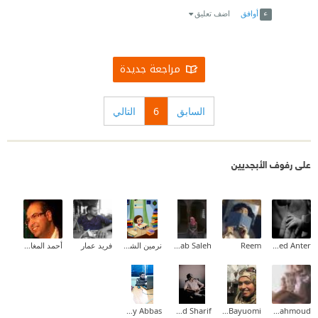
أوافق
اضف تعليق
مراجعة جديدة
السابق
6
التالي
على رفوف الأبجديين
Ahmed Mohammed Anter
Reem
Rehab Saleh
نرمين الشامى
فريد عمار
أحمد المغازي
Nabawy Abbas
Mohamed Khaled Sharif
Aya M Bayuomi
Amira Mahmoud