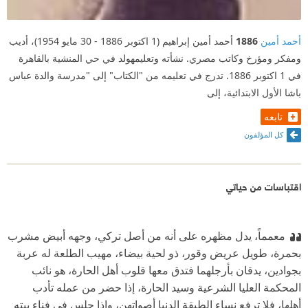
أحمد أمين
1886
أحمد أمين إبراهيم (1 اكتوبر 1886 - 30 مايو 1954)، أديب
ومفكر ومؤرخ وكاتب مصري. نشأته وتعليمهولد في حي المنشية بالقاهرة
في 1 اكتوبر 1886. تدرج في تعليمه من "الكتاب" إلى "مدرسة والدة عباس
باشا الأول الابتدائية، إلى
تابعه
كل المؤلفون
اقتباسات من حياتي
معمماً، يدل مظهره على أنه من أصل تركي، وجهه أبيض مشرب
بحمرة، طويل عريض وقور، ذو لحية بيضاء، مهيب الطلعة له عربة
بجوادين، يدقان بأرجلهما فتدق معها قلوب أهل الحارة، هو نائب
المحكمة العليا الشرعية وسيد الحارة، إذا حضر من عمله تأدب
أهلها، فلا ترفع نساء الطبقة الدنيا أصواتهن، وإذا جلس في فناء بيته