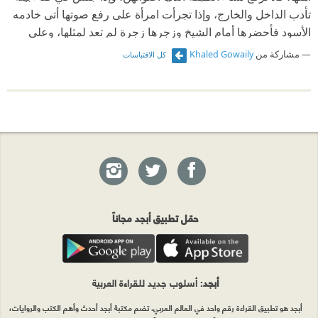
تأدب الداخل والخارج، وإذا تجرأت امرأة على رفع صوتها أتى خادمه
الأسود فأحضرها أمام الشيخ وزجرها زجرة لم تعد لمثلها، وعلى
ألسنتنا نحن الأطفال: الشيخ جاء، الشيخ خرج، وبيته الواسع الكبير لا
مشاركة من
Khaled Gowaily
كل الاقتباسات
يشمل إلا سيدة تركية، وخدماً من الجواري السود اللاتي كن
مملوكات وعبيداً سوداً —
حمّل تطبيق أبجد مجاناً
أبجد
: أسلوب جديد للقراءة العربية
أبجد هو تطبيق القراءة رقم واحد في العالم العربي. تضم مكتبة أبجد أحدث وأهم الكتب والروايات،