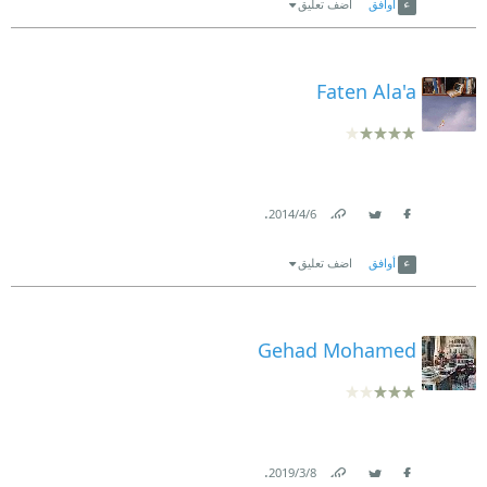
أوافق
اضف تعليق
Faten Ala'a
.
6‏/4‏/2014
Link
Twitter
Facebook
أوافق
اضف تعليق
Gehad Mohamed
.
8‏/3‏/2019