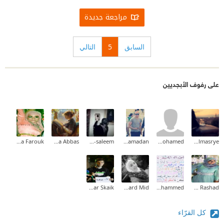
مراجعة جديدة
السابق
5
التالي
على رفوف الأبجديين
Omnya Farouk
Marwa Abbas
Hanan Abu-saleem
Ahmed Ramadan
amr mohamed
Samira Elmasrye
Ayman Anwar Skaik
Reward Mid
Sabah Mohammed
Asmaa Rashad
كل القرّاء