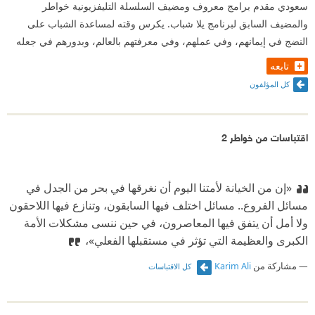
سعودي مقدم برامج معروف ومضيف السلسلة التليفزيونية خواطر
والمضيف السابق لبرنامج يلا شباب. يكرس وقته لمساعدة الشباب على
النضج في إيمانهم، وفي عملهم، وفي معرفتهم بالعالم، وبدورهم في جعله
تابعه
كل المؤلفون
اقتباسات من خواطر 2
«إن من الخيانة لأمتنا اليوم أن نغرقها في ‬بحر من الجدل في
‬مسائل الفروع.. ‬مسائل اختلف فيها السابقون، وتنازع فيها اللاحقون
ولا أمل أن ‬يتفق فيها المعاصرون، ‬في ‬حين ننسى مشكلات الأمة
الكبرى والعظيمة التي ‬تؤثر في ‬مستقبلها الفعلي»،
مشاركة من
Karim Ali
كل الاقتباسات