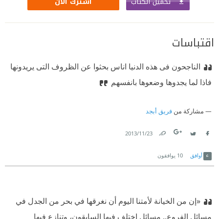
تحميل الكتاب
اشترك الآن
اقتباسات
الناجحون فى هذه الدنيا اناس بحثوا عن الظروف التى يريدونها
فاذا لما يجدوها وضعوها بانفسهم
مشاركة من
فريق أبجد
23‏/11‏/2013
Link
Twitter
Facebook
أوافق
10
يوافقون
«إن من الخيانة لأمتنا اليوم أن نغرقها في ‬بحر من الجدل في
‬مسائل الفروع.. ‬مسائل اختلف فيها السابقون، وتنازع فيها