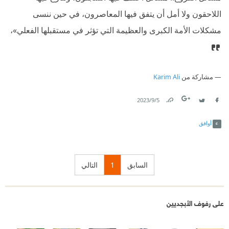
اللاحقون ولا أمل أن ‬يتفق فيها المعاصرون، ‬في ‬حين ننسى
مشكلات الأمة الكبرى والعظيمة التي ‬تؤثر في ‬مستقبلها الفعلي»،
مشاركة من
Karim Ali
5‏/9‏/2023
Link
Twitter
Facebook
أوافق
السابق
1
التالي
على رفوف الأبجديين