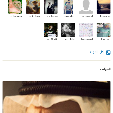
Omnya Farouk
Marwa Abbas
Hanan Abu-saleem
Ahmed Ramadan
amr mohamed
Samira Elmasrye
Ayman Anwar Skaik
Reward Mid
Sabah Mohammed
Asmaa Rashad
كل القرّاء
المؤلف