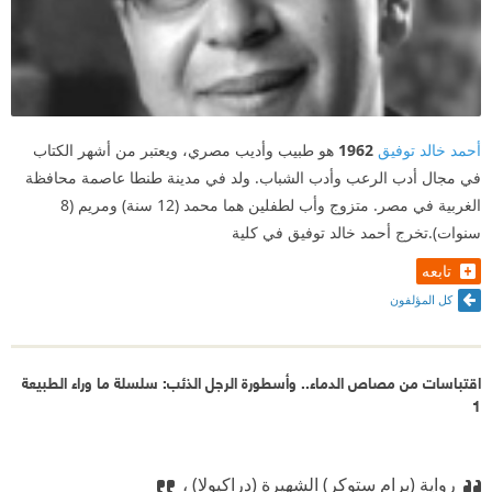
أحمد خالد توفيق
1962
هو طبيب وأديب مصري، ويعتبر من أشهر الكتاب
في مجال أدب الرعب وأدب الشباب. ولد في مدينة طنطا عاصمة محافظة
الغربية في مصر. متزوج وأب لطفلين هما محمد (12 سنة) ومريم (8
سنوات).تخرج أحمد خالد توفيق في كلية
تابعه
كل المؤلفون
اقتباسات من مصاص الدماء.. وأسطورة الرجل الذئب: سلسلة ما وراء الطبيعة
1
رواية (برام ستوكر) الشهيرة (دراكيولا) ،