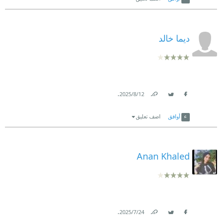
ديما خالد
.
12‏/8‏/2025
Link
Twitter
Facebook
أوافق
اضف تعليق
Anan Khaled
.
24‏/7‏/2025