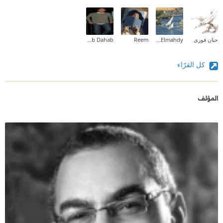
حنان فوزى
Eman Elmahdy
Reem
Mohab Dahab
كل القرّاء
المؤلف