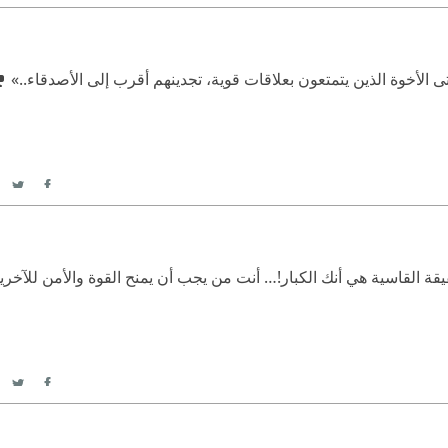
itter
acebook
لأخوة الذين يتمتعون بعلاقات قوية، تجدينهم أقرب إلى الأصدقاء..»
itter
acebook
قة القاسية هي أنك الكبار!… أنت من يجب أن يمنح القوة والأمن للآخري
itter
acebook