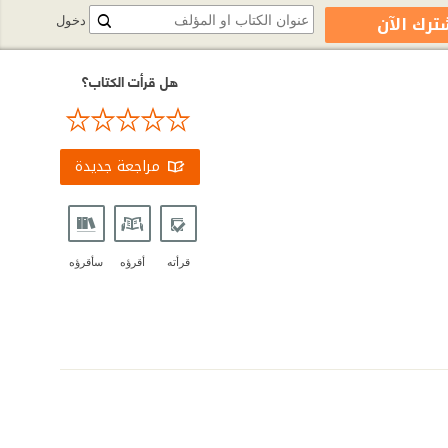
ترك الآن
دخول
هل قرأت الكتاب؟
مراجعة جديدة
قرأته
أقرؤه
سأقرؤه