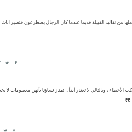
witter
Facebook
لها من تقاليد القبيلة قديما عندما كان الرجال يصطرعون فتصير اناث ال
itter
Facebook
ب الأخطاء ، وبالتالي لا تعتذر أبداً .. تمتاز نساؤنا بأنهن معصومات لا يخطئ