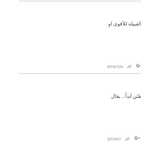
Link
T
قبيلة للأقوى او
24‏/7‏/2019
Link
Tw
ن أبداً .. يقال
7‏/9‏/2015