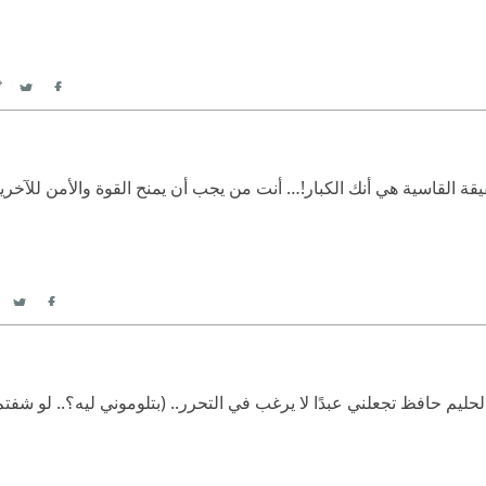
itter
Facebook
يقة القاسية هي أنك الكبار!… أنت من يجب أن يمنح القوة والأمن للآخري
itter
acebook
ليم حافظ تجعلني عبدًا لا يرغب في التحرر.. (بتلوموني ليه؟.. لو شفتم