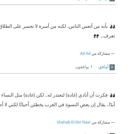
بأنه من أتعس الناس، لكنه من أسرة لا تجسر على الطلاق 
تعرف..
مشاركة من
Ad Ad
أوافق
1
يوافقون
فكرت أن أنادي (غادة) لتعتذر له.. لكن (غادة) مثل النساء جم
أبدًا.. يقال إن بعض النسوة في الغرب يخطئن أحيانًا لكني لا أ
مشاركة من
Shehab El-Din Nasr