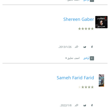
Shereen Gaber
.
26‏/1‏/2013
Link
Twitter
Facebook
أوافق
اضف تعليق
Sameh Farid Farid
.
8‏/1‏/2022