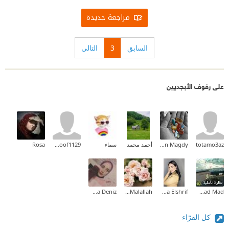
مراجعة جديدة
السابق
3
التالي
على رفوف الأبجديين
totamo3az
Yasmin Magdy
أحمد محمد
سماء
hanoof1129
Rosa
Soma Deniz
Mariam Malallah
Walaa Elshrif
Fatmad Mad
كل القرّاء