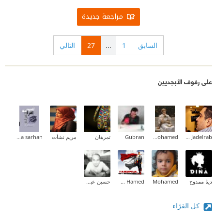
مراجعة جديدة
السابق
1
...
27
التالي
على رفوف الأبجديين
Mohamed Jadelrab
Aliaa Mohamed
Gubran
تمرهان
مريم نشأت
Dina sarhan
دينا ممدوح
Mohamed
Khaled Hamed
حسين عبد القوي
كل القرّاء