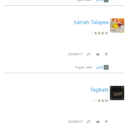
Sarrah Talayea
.
17‏/8‏/2024
Link
Twitter
Facebook
أوافق
اضف تعليق
TagKatt
.
17‏/8‏/2024