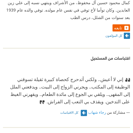
كمال محمود حسين آل محفوظ، من الأشراف وينتهي نسبه إلى علي زين
العابدين. وكان توأما لأخ توفي في نفس عام مولده. توفي والده عام 1939
بعد سنوات من الشلل، درس الطب
تابعه
كل المؤلفون
اقتباسات من المستحيل
إني لا أعيش.. ولكني أتدحرج كحصاة كبيرة ثقيلة تسوقني
الوظيفة إلى المكتب.. ويجرني الزواج إلى البيت.. ويدفعني الملل
إلى المقهى.. ويلقي بي الجوع إلى مائدة الطعام.. ويقهرني الغيظ
على التدخين. ويقذف بي التعب إلى الفراش.
مشاركة من
رجاء شهاب
كل الاقتباسات