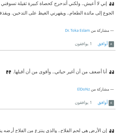
إني لا أعيش.. ولكني أتدحرج كحصاة كبيرة ثقيلة تسوقني ا
الجوع إلى مائدة الطعام.. ويقهرني الغيظ على التدخين. ويقذ
مشاركة من
Dr. Toka Eslam
أوافق
1
يوافقون
أنا أضعف من أن أغير حياتي.. وأقوى من أن أقبلها.
مشاركة من
ElDoNz
أوافق
1
يوافقون
إن الأرض هي لحم الفلاح.. والذي ينتزع من الفلاح أرضه ين