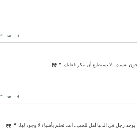
witter
Facebook
تخون نفسك.. لا تستطيع أن تنكر فعلتك. ❝
witter
Facebook
ا يوجد رجل في الدنيا أهل للحب.. أنت تحلم بأشياء لا وجود لها.. ❝