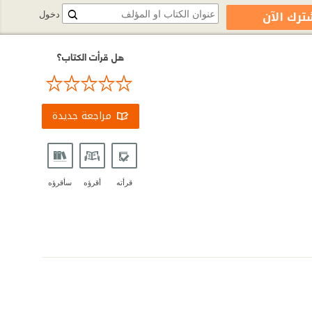
ترك الآن
دخول
هل قرأت الكتاب؟
مراجعة جديدة
قرأته
أقرؤه
سأقرؤه