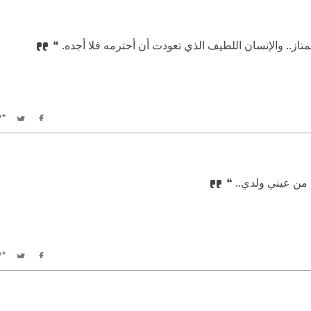
متاز.. والإنسان اللطيف الذي تعودت أن أحترمه فلا أجده. ❝
witter
Facebook
ة من عيني ولدي.. ❝
witter
Facebook