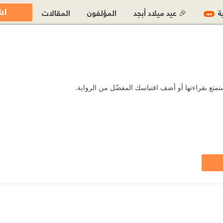
اش
ية
🎉 عيد ميلاد أبجد
المؤلفون
المقالات
جديد
تمتع بقراءتها أو أضف اقتباسك المفضّل من الرواية.