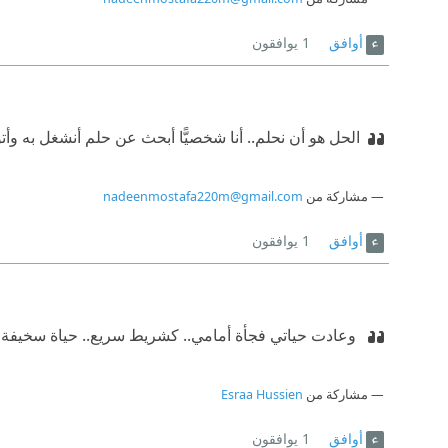
أوافق
1
يوافقون
الحل هو أن نحلم.. أنا شخصيًّا أبحث عن حلم أنشغل به وأتوه
مشاركة من
nadeenmostafa220m@gmail.com
أوافق
1
يوافقون
‫ وعادت حياتي فجأة أمامي.. كشريط سريع.. حياة سخيفة مث
مشاركة من
Esraa Hussien
أوافق
1
يوافقون