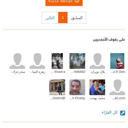
مراجعة جديدة
السابق
1
التالي
على رفوف الأبجديين
Dina Alaa El Den
بلال نويران
MOHAMAD
Adam Khadra
زهرة الصاعدي
سحرعزالدين
abdelkarimabdelkarim@gmail.com
محمد بهجت
Mohamed Moh Elnady
@mahmoudsalim
كل القرّاء