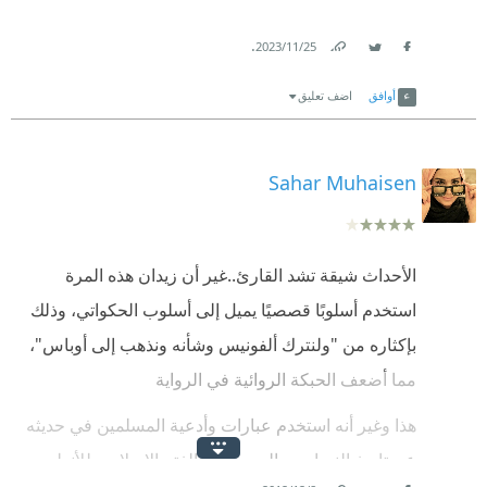
.
25‏/11‏/2023
Link
Twitter
Facebook
أوافق
اضف تعليق
Sahar Muhaisen
الأحداث شيقة تشد القارئ..غير أن زيدان هذه المرة
استخدم أسلوبًا قصصيًا يميل إلى أسلوب الحكواتي، وذلك
بإكثاره من "ولنترك ألفونيس وشأنه ونذهب إلى أوباس"،
مما أضعف الحبكة الروائية في الرواية
هذا وغير أنه استخدم عبارات وأدعية المسلمين في حديثه
عن تاريخ النصارى واليهود قبيل الفتح الإسلامي للأندلس،