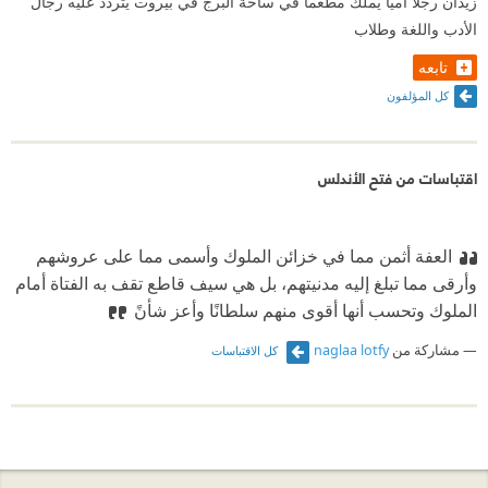
زيدان رجلا أميا يملك مطعماً في ساحة البرج في بيروت يتردد عليه رجال
الأدب واللغة وطلاب
تابعه
كل المؤلفون
اقتباسات من فتح الأندلس
العفة أثمن مما في خزائن الملوك وأسمى مما على عروشهم
وأرقى مما تبلغ إليه مدنيتهم، بل هي سيف قاطع تقف به الفتاة أمام
الملوك وتحسب أنها أقوى منهم سلطانًا وأعز شأنً
مشاركة من
naglaa lotfy
كل الاقتباسات