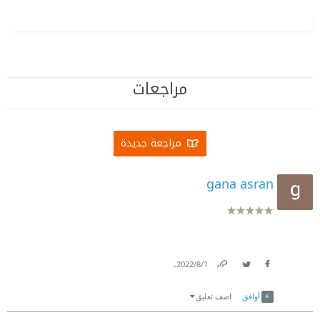
مراجعات
مراجعة جديدة
gana asran
.
1‏/8‏/2022
Link
Twitter
Facebook
أوافق
اضف تعليق