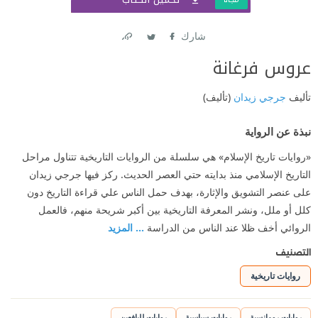
شارك
Link
Twitter
Facebook
عروس فرغانة
تأليف
جرجي زيدان
(تأليف)
نبذة عن الرواية
«روايات تاريخ الإسلام» هي سلسلة من الروايات التاريخية تتناول مراحل
التاريخ الإسلامي منذ بدايته حتي العصر الحديث. ركز فيها جرجي زيدان
على عنصر التشويق والإثارة، بهدف حمل الناس علي قراءة التاريخ دون
كلل أو ملل، ونشر المعرفة التاريخية بين أكبر شريحة منهم، فالعمل
الروائي أخف ظلا عند الناس من الدراسة
... المزيد
التصنيف
روايات تاريخية
روايات رومانسية
روايات سياسية
روايات لليافعين