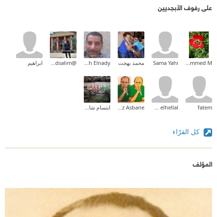
على رفوف الأبجديين
Adnan Mohammed M
Sama Yahi
محمد بهجت
Mohamed Moh Elnady
@mahmoudsalim
ابراهيم
fatem
ikram elhellal
Aziz Asbane
ابتسام شاكوش
كل القرّاء
المؤلف