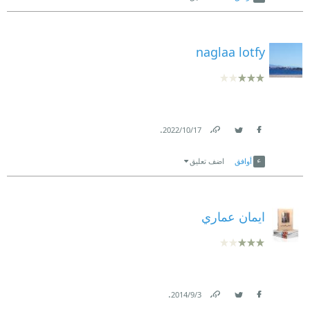
naglaa lotfy
.
17‏/10‏/2022
Link
Twitter
Facebook
أوافق
اضف تعليق
ايمان عماري
.
3‏/9‏/2014