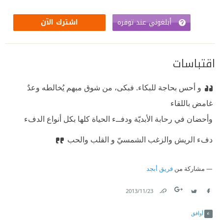
أبلغوني عند توفره
اشترك الآن
اقتباسات
و أحس بحاجة للبكاء. فبكى، من شوق مبهم يُخالطه وعدٌ
غامض باللقاء
وأحضان في رحابة الأبديّة ودفــء الحياة كلها بكل أنواع الدفء
دفء الريش والزغب الشمسيّ و القلب والحب
مشاركة من
فريق أبجد
23‏/11‏/2013
Link
Twitter
Facebook
أوافق