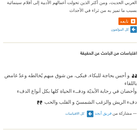
العربي الحديث، ومن أكثر الذين تحولت أعمالهم الأدبية إلى أفلام سينمائية
بسبب ما تميز به من ثراء في الأحداث
تابعه
كل المؤلفون
اقتباسات من الباحث عن الحقيقة
و أحس بحاجة للبكاء. فبكى، من شوق مبهم يُخالطه وعدٌ غامض
باللقاء
وأحضان في رحابة الأبديّة ودفــء الحياة كلها بكل أنواع الدفء
دفء الريش والزغب الشمسيّ و القلب والحب
مشاركة من
فريق أبجد
كل الاقتباسات