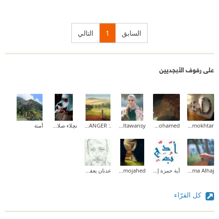
السابق
1
التالي
على رفوف الأبجديين
yousra mokhtar
Saleh Mohamed
Wafaa Eltawansy
.: THE STRANGER :.
نچلاء صلاح الدين
آمنة
Dima Alhaj
آية حمزة إسماعيل 💫💦
amany mojahed
عدنان يعقوب القره غولي
كل القرّاء