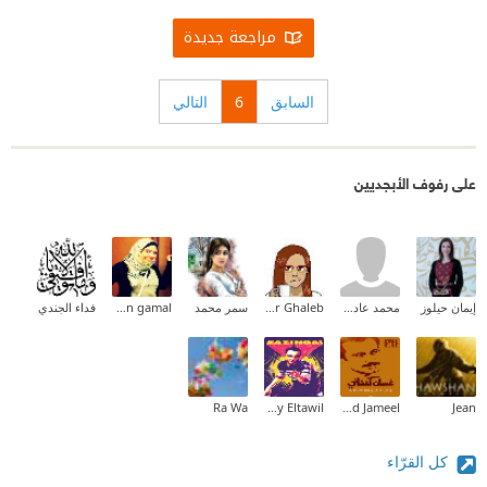
مراجعة جديدة
السابق
6
التالي
على رفوف الأبجديين
إيمان حيلوز
محمد عادل أيوب
Samar Ghaleb
سمر محمد
eman gamal
فداء الجندي
Ra Wa
Sabry Eltawil
Meqdad Jameel
Jean
كل القرّاء