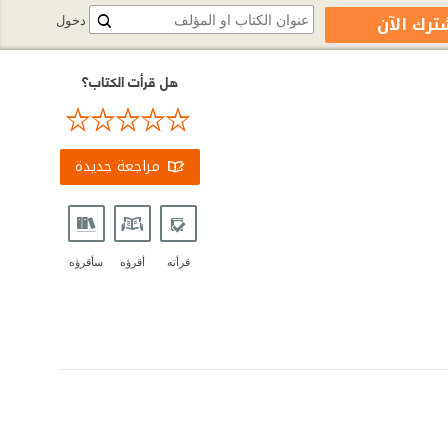
ترك الآن
دخول
هل قرأت الكتاب؟
مراجعة جديدة
قرأته
أقرؤه
سأقرؤه