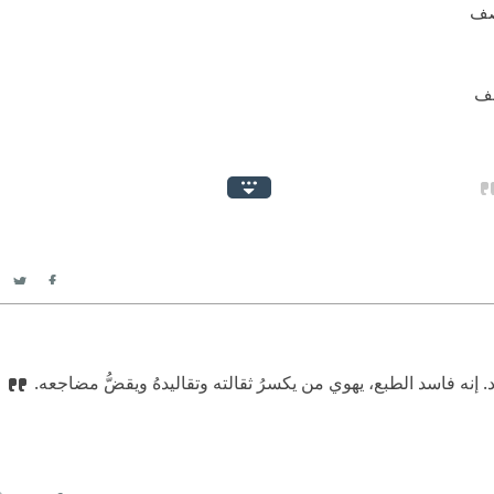
اصف
طف
itter
acebook
 إنه فاسد الطبع، يهوي من يكسرُ ثقالته وتقاليدهُ ويقضُّ مضاجعه.