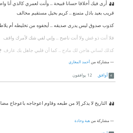
أرى فيك أخلاقا حسانا قبيحة .. وأنت لعمري كالذي أنا و
قريب بعيد باذل متمنع .. كريم بخيل مستقيم مخالف
كذوب صدوق ليس يدرى صديقه .. أيجفوه من تخليطه أم يلا
فلا أنت ذو غش ولا أنت ناصح .. وإني لفي شك لأمرك واقف
كذلك لساني هاجن لك مادح .. كما أن قلبي جاهل بك عارف
مشاركة من
أحمد المغازي
أوافق
12
يوافقون
التاريخ لا يذكر إلا من طبعه وقاوم اعوجاجه باعوجاج مضاد.
مشاركة من
هبة وحادة