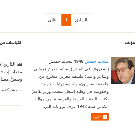
itter
acebook
السابق
1
التالي
مؤلف
اقتباسات من 
بنسالم حميش
1948
بنسالم حميش
التاريخ 
(المعروف في المشرق سالم حميش) روائي
مضاد. إنه فا
وشاعر وأستاذ فلسفة مغربي متخرج من
ويقضُّ مضاج
جامعة السوربون، وله مسؤوليات حزبية
مشاركة من
وحكومية في وطنه (شغل منصب وزير ثقافة)
يكتب باللغتين العربية والفرنسية. من مواليد
مكناس سنة 1948 عرف برواياته التي
تابعه