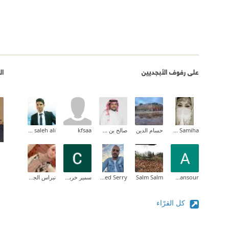
على رفوف الأبجديين
ال
FORTAS Fatma Samiha
حسام الدين
صالح بن شلهوب
kfsaa
ali saleh ali
Ahmed Mansour
Salm Salm
Mohamed Serry
سمير خربوش
نبراس الجيلاني
كل القرّاء