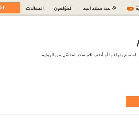
اش
ية
🎉 عيد ميلاد أبجد
المؤلفون
المقالات
جديد
 استمتع بقراءتها أو أضف اقتباسك المفضّل من الرواية.