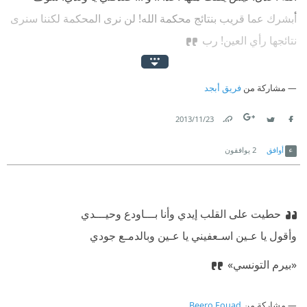
أبشرك عما قريب بنتائج محكمة الله! لن نرى المحكمة لكننا سنرى
نتائجها رأي العين! رب
مشاركة من
فريق أبجد
23‏/11‏/2013
Link
Twitter
Facebook
أوافق
2
يوافقون
حطيت على القلب إيدي وأنا بـــاودع وحيـــدي
‫وأقول يا عـين اسـعفيني يا عـين وبالدمـع جودي
‫«بيرم التونسي»
مشاركة من
Beero Fouad