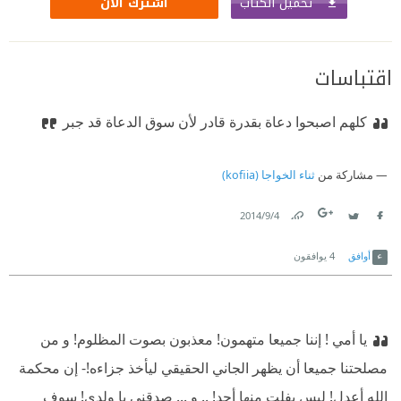
تحميل الكتاب
اشترك الآن
اقتباسات
كلهم اصبحوا دعاة بقدرة قادر لأن سوق الدعاة قد جبر
مشاركة من
ثناء الخواجا (kofiia)
4‏/9‏/2014
Link
Twitter
Facebook
أوافق
4
يوافقون
يا أمي ! إننا جميعا متهمون! معذبون بصوت المظلوم! و من
مصلحتنا جميعا أن يظهر الجاني الحقيقي ليأخذ جزاءه!
- إن محكمة
الله أعدل! ليس يفلت منها أحد! .. و ... صدقني يا ولدي! سوف