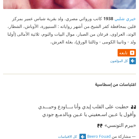
خيري شلبي
1938
كاتب وروائي مصري. ولد بقرية شباس عمير بمركز
قلين بمحافظة كفر الشيخ.من أشهر رواياته : السنيورة، الأوباش، الشطار،
الوتد، العراوى، فرعان من الصبار، موال البيات والنوم، ثلاثية الأمالى (أولنا
ولد - وثانينا الكومى - وثالثنا الورق)، بغلة العرش،
تابعه
كل المؤلفون
اقتباسات من إسطاسية
حطيت على القلب إيدي وأنا بـــاودع وحيـــدي
‫وأقول يا عـين اسـعفيني يا عـين وبالدمـع جودي
‫«بيرم التونسي»
مشاركة من
Beero Fouad
كل الاقتباسات