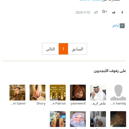
10‏/1‏/2025
Link
Twitter
Facebook
أوافق
السابق
1
التالي
على رفوف الأبجديين
hassan hamdy
طاهر الزهراني
yasmeenX
Koke Patriot
Shory
Eslam Gamil