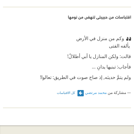
اقتباسات من حبيبتى تنهض من نومها
وكم من منزل في الأرض
‫ يألفه الفتى
‫قالت: ولكن المنازل يا أبي أطلالُ!
‫فأجاب: تبنيها يدانِ …
‫ولم يتمَّ حديثه, إذ صاح صوت في الطريق: تعالوا!
‫وتلته طقطقة البنادق ..
مشاركة من
محمد مرتضي
كل الاقتباسات
‫لن يمرَّ العائدون
‫حرس الحدود مرابطٌ
‫يحمي الحدود من الحنين