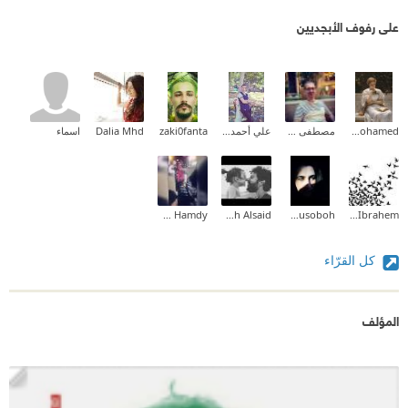
على رفوف الأبجديين
Aliaa Mohamed
مصطفى عمر الفاروق
علي أحمد حجازي
zaki0fanta
Dalia Mhd
اسماء
Farah Hamdy
Salah Alsaid
amani.Abusoboh
Mohamed Ibrahem
كل القرّاء
المؤلف