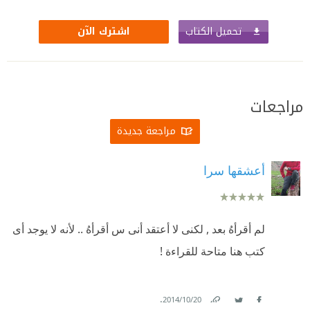
تحميل الكتاب
اشترك الآن
مراجعات
مراجعة جديدة
أعشقها سرا
لم أقرأهُ بعد , لكنى لا أعتقد أنى س أقرأهُ .. لأنه لا يوجد أى
كتب هنا متاحة للقراءة !
.
20‏/10‏/2014