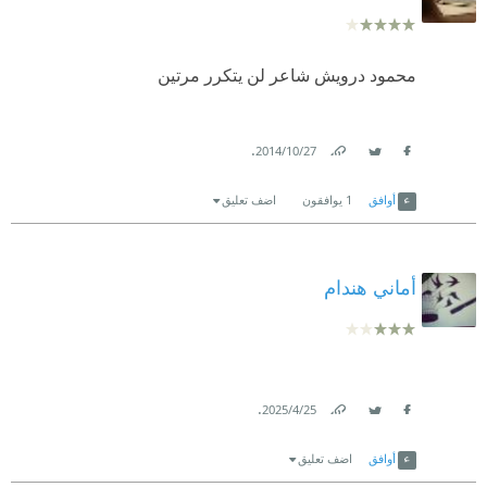
محمود درويش شاعر لن يتكرر مرتين
.
27‏/10‏/2014
Link
Twitter
Facebook
أوافق
1
يوافقون
اضف تعليق
أماني هندام
.
25‏/4‏/2025
Link
Twitter
Facebook
أوافق
اضف تعليق