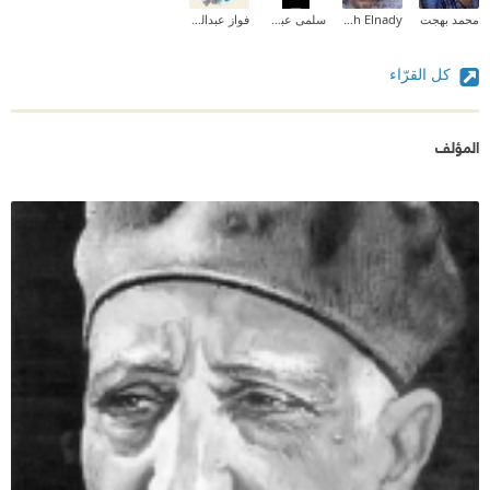
محمد بهجت
Mohamed Moh Elnady
سلمى عبدالله .
فواز عبدالمحسن
كل القرّاء
المؤلف