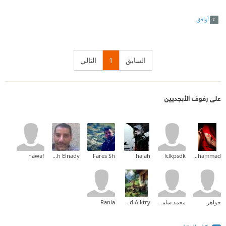
Link
Twitter
Facebook
أوافق
السابق
1
التالي
على رفوف الأبجديين
nawaf
Mohamed Moh Elnady
Fares Sh
halah
lclkpsdk
kareman mohammad
جواهر
محمد سامح دياب
Ahmed Alktry
Rania