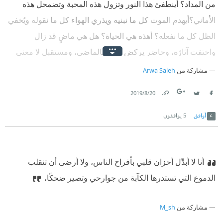
من المداد؟ أينطفئ هذا النور وتزول هذه المحبة وتضمحل هذه
الأماني؟‬
‫أيهدم الموت كل ما نبنيه ويذري الهواء كل ما نقوله ويُخفي
الظل كل ما نفعله؟ أهذه هي الحياة؟ هل هي ماضٍ قد زال
واختفت آثارُه، وحاضر يركض لاحقًا بالماضي، ومستقبل لا معنى
له إلا إذا ما مر وصار حاضرًا أو ماضيًا؟ أتزول جميع مسرات قلوبنا
مشاركة من
Arwa Saleh
وأحزان أنفسنا بدون أن نعلم نتائجها؟‬
20‏/8‏/2019
Link
Twitter
Facebook
أوافق
5
يوافقون
أنا لا أبدِّل أحزان قلبي بأفراح الناس، ولا أرضى أن تنقلب
الدموع التي تستدرها الكآبة من جوارحي وتصير ضحكًا،
مشاركة من
M_sh