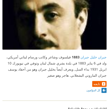
جبران خليل جبران
1883
فيلسوف وشاعر وكاتب ورسام لبناني أمريكي،
ولد في 6 يناير 1883 في بلدة بشري شمال لبنان وتوفي في نيويورك 10
ابريل 1931 بداء السل, ويعرف أيضاً بخليل جبران وهو من أحفاد يوسف
جبران الماروني البشعلاني. هاجر وهو صغير
تابعه
كل المؤلفون
اقتباسات من دمعة وابتسامة