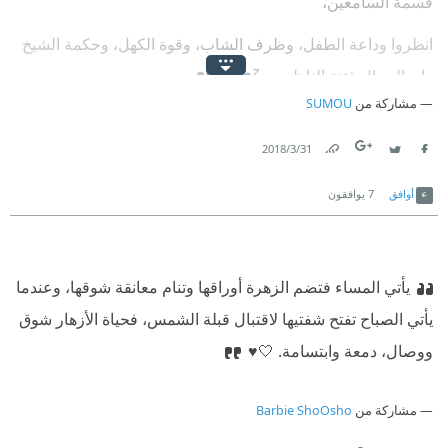
قسمة السامعين،
انظروا وداعة الطفل، وظرف الشاب، وقوة الكهل، وحكمة الشيخ
..إن الجمال فتنة الناظرين .ζ❤️🌸
مشاركة من
SUMOU
31‏/3‏/2018
Link
Twitter
Facebook
أوافق
7
يوافقون
يأتي المساء فتضم الزهرة أوراقها وتنام معانقة شوقها، وعندما
يأتي الصباح تفتح شفتيها لاقتبال قبلة الشمس، فحياة الأزهار شوق
ووصال، دمعة وابتسامة. 🤍♥️
مشاركة من
Barbie ShoOsho