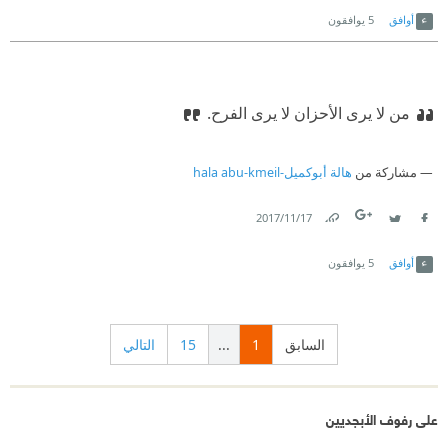
أوافق
5
يوافقون
من لا يرى الأحزان لا يرى الفرح.
مشاركة من
هالة أبوكميل-hala abu-kmeil
17‏/11‏/2017
Link
Twitter
Facebook
أوافق
5
يوافقون
السابق
1
...
15
التالي
على رفوف الأبجديين