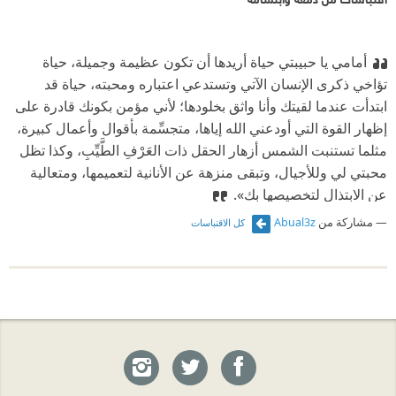
أمامي يا حبيبتي حياة أريدها أن تكون عظيمة وجميلة، حياة
تؤاخي ذكرى الإنسان الآتي وتستدعي اعتباره ومحبته، حياة قد
ابتدأت عندما لقيتك وأنا واثق بخلودها؛ لأني مؤمن بكونك قادرة على
إظهار القوة التي أودعني الله إياها، متجسِّمة بأقوال وأعمال كبيرة،
مثلما تستنبت الشمس أزهار الحقل ذات العَرْفِ الطَّيِّبِ، وكذا تظل
محبتي لي وللأجيال، وتبقى منزهة عن الأنانية لتعميمها، ومتعالية
عن الابتذال لتخصيصها بك».
مشاركة من
Abual3z
كل الاقتباسات