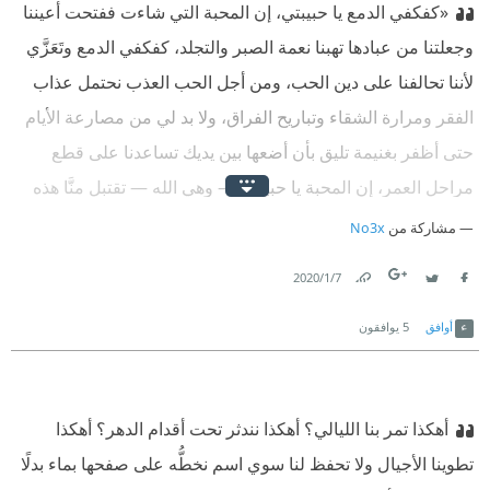
«كفكفي الدمع يا حبيبتي، إن المحبة التي شاءت ففتحت أعيننا
وجعلتنا من عبادها تهبنا نعمة الصبر والتجلد، كفكفي الدمع وتَعَزَّي
لأننا تحالفنا على دين الحب، ومن أجل الحب العذب نحتمل عذاب
الفقر ومرارة الشقاء وتباريح الفراق، ولا بد لي من مصارعة الأيام
حتى أظفر بغنيمة تليق بأن أضعها بين يديك تساعدنا على قطع
مراحل العمر، إن المحبة يا حبيبتي — وهي الله — تقتبل منَّا هذه
التنهدات وهذه الدموع كبخور عاطر، وهي تكافئنا عليها بقدر ما
مشاركة من
No3x
نستحق، أودعك يا حبيبتي فأنا راحل قبل أن يغيب القمر».
7‏/1‏/2020
Link
Twitter
Facebook
أوافق
5
يوافقون
‫أهكذا تمر بنا الليالي؟ أهكذا نندثر تحت أقدام الدهر؟ أهكذا
تطوينا الأجيال ولا تحفظ لنا سوي اسم نخطُّه على صفحها بماء بدلًا