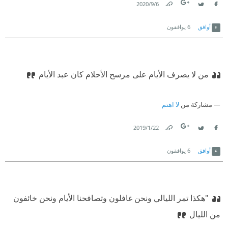
6‏/9‏/2020
Link
Twitter
Facebook
أوافق
6
يوافقون
من لا يصرف الأيام على مرسح الأحلام كان عبد الأيام
مشاركة من
لا اهتم
22‏/1‏/2019
Link
Twitter
Facebook
أوافق
6
يوافقون
"هكذا تمر الليالي ونحن غافلون وتصافحنا الأيام ونحن خائفون
من الليال