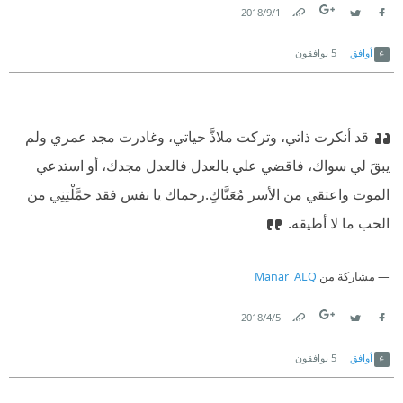
1‏/9‏/2018
Link
Twitter
Facebook
أوافق
5
يوافقون
قد أنكرت ذاتي، وتركت ملاذَّ حياتي، وغادرت مجد عمري ولم
يبقَ لي سواك، فاقضي علي بالعدل فالعدل مجدك، أو استدعي
الموت واعتقي من الأسر مُعَنَّاكِ.
رحماك يا نفس فقد حمَّلْتِنِي من
الحب ما لا أطيقه.
مشاركة من
Manar_ALQ
5‏/4‏/2018
Link
Twitter
Facebook
أوافق
5
يوافقون