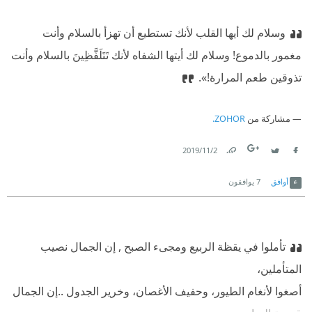
وسلام لك أيها القلب لأنك تستطيع أن تهزأ بالسلام وأنت
مغمور بالدموع! وسلام لك أيتها الشفاه لأنك تَتَلَفَّظِينَ بالسلام وأنت
تذوقين طعم المرارة!».
مشاركة من
ZOHOR.
2‏/11‏/2019
Link
Twitter
Facebook
أوافق
7
يوافقون
تأملوا في يقظة الربيع ومجىء الصبح , إن الجمال نصيب
المتأملين،
أصغوا لأنغام الطيور، وحفيف الأغصان، وخرير الجدول ..إن الجمال