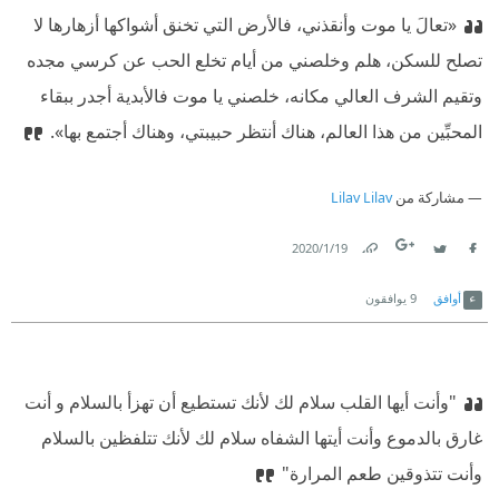
«تعالَ يا موت وأنقذني، فالأرض التي تخنق أشواكها أزهارها لا
تصلح للسكن، هلم وخلصني من أيام تخلع الحب عن كرسي مجده
وتقيم الشرف العالي مكانه، خلصني يا موت فالأبدية أجدر ببقاء
المحبِّين من هذا العالم، هناك أنتظر حبيبتي، وهناك أجتمع بها».
مشاركة من
Lilav Lilav
19‏/1‏/2020
Link
Twitter
Facebook
أوافق
9
يوافقون
"وأنت أيها القلب سلام لك لأنك تستطيع أن تهزأ بالسلام و أنت
غارق بالدموع وأنت أيتها الشفاه سلام لك لأنك تتلفظين بالسلام
وأنت تتذوقين طعم المرارة"