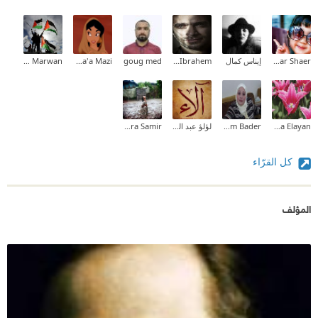
Abrar Shaer
إيناس كمال
Mustafa Zidan Ibrahem
goug med
Hana'a Mazi
Ahlam Marwan
Randa Elayan
Reem Bader
لؤلؤ عبد الرحمن
Mora Samir
كل القرّاء
المؤلف