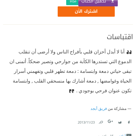
تحميل الكتاب
مجّانًا
اشترك الآن
اقتباسات
أنا لا أبدل أحزان قلبي بأفراح الناس ولا أرضى أن تنقلب
الدموع التي تستدرها الكآبة من جوارحي وتصير ضحكاً. أتمنى ان
تبقى حياتي دمعة وابتسامة : دمعة تطهر قلبي وتفهمني أسرار
الحياة وغوامضها , دمعة أشارك بها منسحقي القلب , وابتسامة
تكون عنوان فرحي بوجودي .
مشاركة من
فريق أبجد
23‏/11‏/2013
Link
Twitter
Facebook
أوافق
15
يوافقون