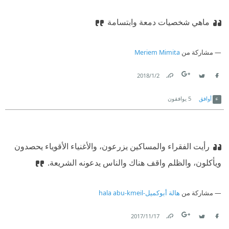
ماهي شخصيات دمعة وابتسامة
مشاركة من
Meriem Mimita
2‏/1‏/2018
Link
Twitter
Facebook
أوافق
5
يوافقون
رأيت الفقراء والمساكين يزرعون، والأغنياء الأقوياء يحصدون
ويأكلون، والظلم واقف هناك والناس يدعونه الشريعة.
مشاركة من
هالة أبوكميل-hala abu-kmeil
17‏/11‏/2017
Link
Twitter
Facebook