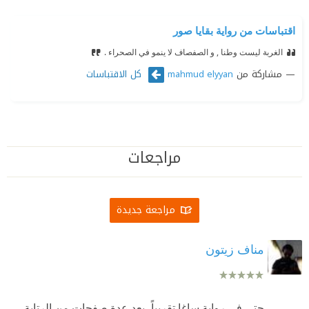
اقتباسات من رواية بقايا صور
الغربة ليست وطنا , و الصفصاف لا ينمو في الصحراء .
مشاركة من
كل الاقتباسات
mahmud elyyan
مراجعات
مراجعة جديدة
مناف زيتون
حتى في رواية ساغا تقريباً، بعد عدة صفحات من الرتابة