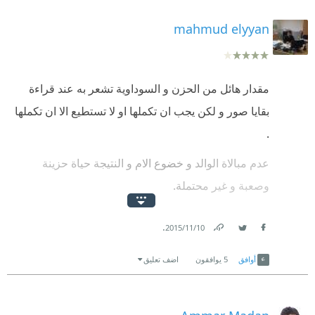
mahmud elyyan
مقدار هائل من الحزن و السوداوية تشعر به عند قراءة
بقايا صور و لكن يجب ان تكملها او لا تستطيع الا ان تكملها
.
عدم مبالاة الوالد و خضوع الام و النتيجة حياة حزينة
وصعبة و غير محتملة.
لا اعرف ان كانت هذه السيرة حقيقية او مجرد خيال و
.
10‏/11‏/2015
لكني قرأتها كأنها حقيقية لذا كان تأثري بها اكبر .
Link
Twitter
Facebook
أوافق
5
يوافقون
اضف تعليق
جوع و فقر وبرد و مرض و ذل وموت, ماذا بقي في الحياة
من صعوبة لم تعشها هذه العائلة ؟!!