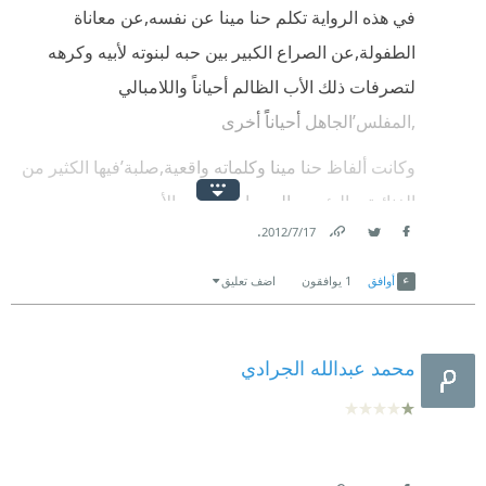
في هذه الرواية تكلم حنا مينا عن نفسه,عن معاناة
الطفولة,عن الصراع الكبير بين حبه لبنوته لأبيه وكرهه
لتصرفات ذلك الأب الظالم أحياناً واللامبالي
,المفلس’الجاهل أحياناً أخرى
وكانت ألفاظ حنا مينا وكلماته واقعية,صلبة’فيها الكثير من
الغنائية ,والبؤس والحرمان,وتمجيد الأم .
.
17‏/7‏/2012
تلك الأم التي عانت ويلات الدهر مع الأب
Link
Twitter
Facebook
أوافق
1
يوافقون
اضف تعليق
أحسب أن هذه الرواية خلقت في ذاتي معرفة ذاتي
محمد عبدالله الجرادي