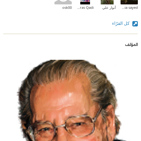
Omnia sayed
أنوار علي
Nebras Qadi
osk00
كل القرّاء
المؤلف