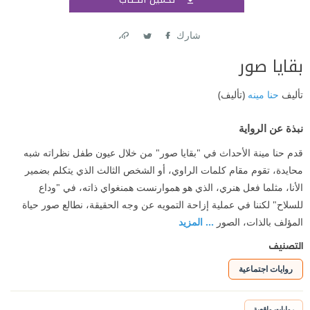
اشتر
شارك
Link
Twitter
Facebook
بقايا صور
تأليف
حنا مينه
(تأليف)
نبذة عن الرواية
قدم حنا مينة الأحداث في "بقايا صور" من خلال عيون طفل نظراته شبه
محايدة، تقوم مقام كلمات الراوي، أو الشخص الثالث الذي يتكلم بضمير
الأنا، مثلما فعل هنري، الذي هو هموارنست همنغواي ذاته، في "وداع
للسلاح" لكننا في عملية إزاحة التمويه عن وجه الحقيقة، نطالع صور حياة
المؤلف بالذات، الصور
... المزيد
التصنيف
روايات اجتماعية
روايات واقعية