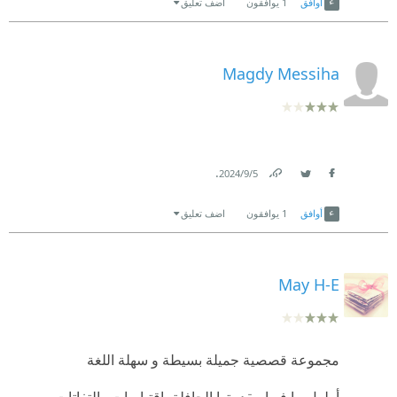
أوافق
1
يوافقون
اضف تعليق
Magdy Messiha
.
5‏/9‏/2024
Link
Twitter
Facebook
أوافق
1
يوافقون
اضف تعليق
May H-E
مجموعة قصصية جميلة بسيطة و سهلة اللغة
أطول ما فيها مقدمتها الحافلة باقتباسات والتفاتات