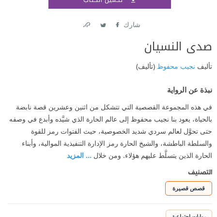
اشتر
شارك
Link
Twitter
Facebook
صدى النسيان
تأليف
نجيب محفوظ
(تأليف)
نبذة عن الرواية
في هذه المجموعة القصصية التي تتشكل من اثنين وعشرين قصة نابضة
بالحياة، يعود بنا نجيب محفوظ إلى عالم الحارة الذي شيَّده وأبدع في وصفه
حتى تحوَّل لعالم سردي شديد الخصوصية، حيث الفتوات رمز للقوة
والسلطة الباطشة، والشيخ الحارة رمز الإدارة التنفيذية الموالية، وأبناء
الحارة الذين يتسلَّط عليهم هؤلاء. ومن خلال
... المزيد
التصنيف
قصص قصيرة
روايات اجتماعية