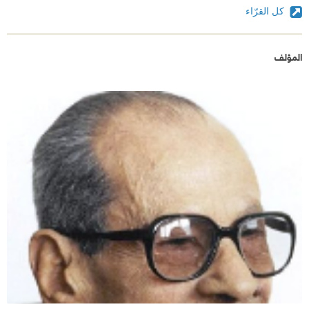
وبالتأكيد يعلم الكافة أن محاولة إغتياله تمت عن طريق
كل القرّاء
الطعن في الرقبة
المؤلف
وبطل قصة (حديقة الورد) - حمزة قنديل - تم قتله بالطعن
في الرقبة.
ووفقاً لمعلوماتي، فإن حادث إغتيال محفوظ أدى إى عدم
قدرته على الكتابة لفترة ليست بالقصيرة، حيث أصيبت
يده بالعجز المؤقت عن الإمساك بالقلم.
ولذلك أنا أبحث الآن في تاريخ كتابة قصة (حديقة الورد)،
هل كان في تاريخ معاصر لنشر الطبعة الأولى من
المجموعة القصصية في عام 1999، أم أنه قد تمت كتابتها
في تاريخ آخر.