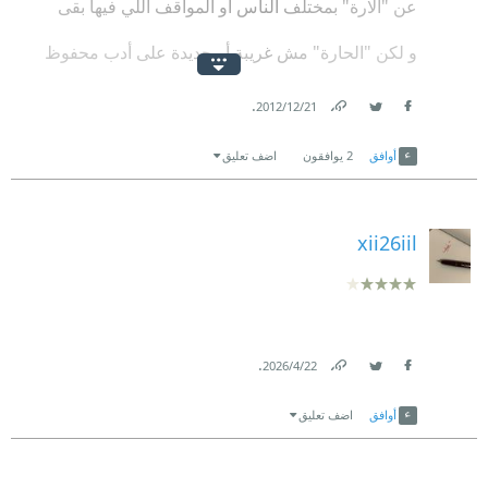
عن "الارة" بمختلف الناس أو المواقف اللي فيها بقى
و لكن "الحارة" مش غريبة أو جديدة على أدب محفوظ
أكتر القصص اللي عجبتني:
.
21‏/12‏/2012
Link
Twitter
Facebook
حديقة الورد
أوافق
2
يوافقون
اضف تعليق
العشق في الظلام
قمر
xii26iil
السعادة
الأرض
.
22‏/4‏/2026
أم الذهب
Link
Twitter
Facebook
أوافق
اضف تعليق
تحت العمامة عريس
قصة "الطاحونة" و "ليلة الزفاف" لم أفهمهم تماماً, و