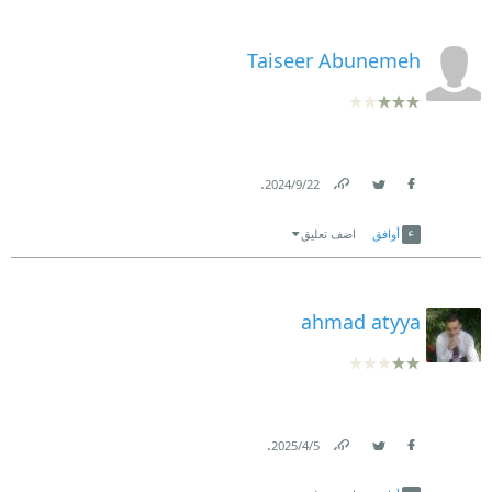
Taiseer Abunemeh
.
22‏/9‏/2024
Link
Twitter
Facebook
أوافق
اضف تعليق
ahmad atyya
.
5‏/4‏/2025
Link
Twitter
Facebook