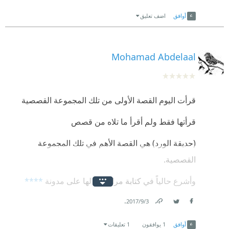
Link
Twitter
Facebook
أوافق
اضف تعليق
Mohamad Abdelaal
قرأت اليوم القصة الأولى من تلك المجموعة القصصية
قرأتها فقط ولم أقرأ ما تلاه من قصص
(حديقة الورد) هي القصة الأهم في تلك المجموعة
القصصية.
وأشرع حالياً في كتابة مراجعتي لها على مدونة
****
.
كنت فقط أود الكتابة عن رأيي بشأن الغلالة المتمثلة في
3‏/9‏/2017
Link
Twitter
Facebook
العلاقة بين حمزة قنديل وبيومي زلط
أوافق
1
يوافقون
1 تعليقات