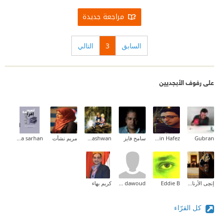
مراجعة جديدة
السابق
3
التالي
على رفوف الأبجديين
Gubran
Adel Hussein Hafez
سامح فايز
Mohamed Sayed Rashwan
مريم نشأت
Dina sarhan
إنچى الأرناؤوطى
Eddie B
noha dawoud
كريم بهاء
كل القرّاء