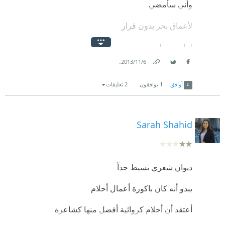
وأني سأمضي
لأعماق بحر بدون قرار
لعلني يوما
.
6‏/11‏/2013
أحطم عاجية الشهريار
Link
Twitter
Facebook
أوافق
1
يوافقون
2 تعليقات
أحرر من قبضتيه الجواري
لعلي يا موطني رغم قهرك
Sarah Shahid
أعود بلؤلؤة من بحاري
لأني صرخت أريد الحياة
ديوان شعري بسيط جداً
لأني وقفت أمام الغزاة
يبدو أنه كان باكورة أعمال أحلام
قراصنة البحر ثارت علي
أعتقد أن أحلام كروائية أفضل منها كشاعرة
تحاصر كل سبيل إلي