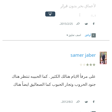
لأعماق بحر بدون قرار
لعلني يوماً
.
25‏/2‏/2015
أحطّم عاجية الشهريار
Link
Twitter
Facebook
أوافق
اضف تعليق
samer jaber
على مرفأ الايام هنالك الكثير . كما الحبيبه تنتظر هناك
جنود الحروب وتجار الحبوب كما الصعاليق ايضاً هناك
.
2‏/8‏/2012
Link
Twitter
Facebook