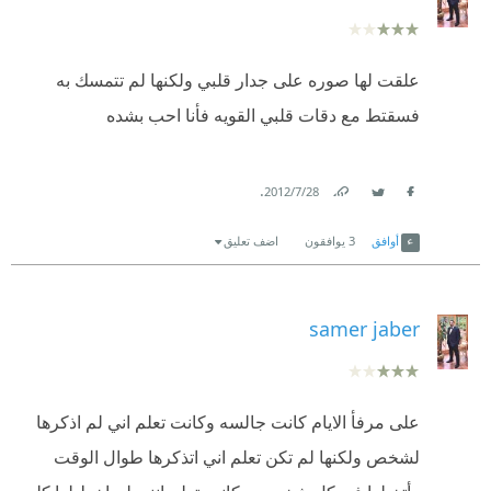
علقت لها صوره على جدار قلبي ولكنها لم تتمسك به
فسقتط مع دقات قلبي القويه فأنا احب بشده
.
28‏/7‏/2012
Link
Twitter
Facebook
أوافق
3
يوافقون
اضف تعليق
samer jaber
على مرفأ الايام كانت جالسه وكانت تعلم اني لم اذكرها
لشخص ولكنها لم تكن تعلم اني اتذكرها طوال الوقت