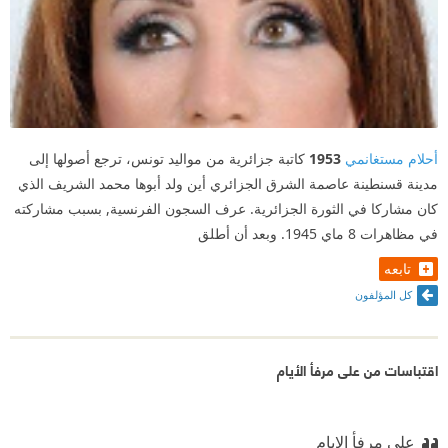
وهذا صحيــــح .
وانّى ذبحت خفافيش عصرى ...
وهذا صحيــــح .
وانّى اقتلعت جذور النفاق بشعرى
أحلام مستغانمي
1953
كاتبة جزائرية من مواليد تونس، ترجع أصولها إلى
وحطّمت عصر الصفيح
مدينة قسنطينة عاصمة الشرق الجزائري أين ولد أبوها محمد الشريف الذي
كان مشاركا في الثورة الجزائرية. عرف السجون الفرنسية, بسبب مشاركته
فان جرّحونى ...
في مظاهرات 8 ماي 1945. وبعد أن أطلق
فأجمل مافى الوجود غزال جريح
تابعه
كل المؤلفون
وان صلّبونى . فشكرا لهم
لقد جعلونى بصفّ المســـيح ...
اقتباسات من على مرفأ الأيام
يقولـــون ؛
ان الأنوثة ضعـــف
على مرفأ الايام