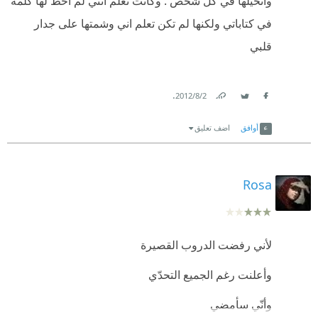
وأتخيلها في كل شخص . وكانت تعلم انني لم اخط لها كلمه
في كتاباتي ولكنها لم تكن تعلم اني وشمتها على جدار
قلبي
.
2‏/8‏/2012
Link
Twitter
Facebook
أوافق
اضف تعليق
Rosa
لأني رفضت الدروب القصيرة
وأعلنت رغم الجميع التحدّي
وأنّي سأمضي