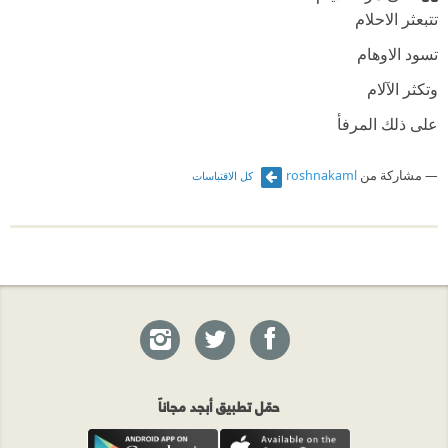
تتبعثر الاحلام
وخير النساء هى المرأة الراضيه
تسود الاوهام
وانّ التحرّر رأس الخطايا
وتكثر الآلام
وأحلى النساء هى المرأة الجاريه
على ذلك المرفأ
يقولـــون ؛
ذكريات سافرت مع عباب البحر
مشاركة من
roshnakaml
كل الاقتباسات
ان الأديبات نوع غريب
تتجول ما بين المحيطات
لتصطدم بهذا وذاك
من العشب ... ترفضه الباديه
ليرجعها الحنين الى المرفأ
وانّ التى تكتب الشعر ...
ويأخذها الشوق برحلة جديدة
ليســت سوى غانيــــه !!
وأضحك من كلّ ما قيل عنّى
وأرفض أفكار عصر التنك
حمّل تطبيق أبجد مجاناً
ومنطق عصر التنك