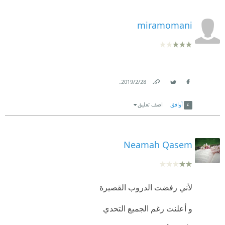
miramomani
.
28‏/2‏/2019
Link
Twitter
Facebook
أوافق
اضف تعليق
Neamah Qasem
لأني رفضت الدروب القصيرة
و أعلنت رغم الجميع التحدي