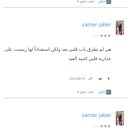
أوافق
اضف تعليق
samer jaber
هي لم تطرق باب قلبي بعد ولكن استعداداً لها رسمت على
جدارية قلبي اغنية العيد
.
19‏/8‏/2012
Link
Twitter
Facebook
أوافق
اضف تعليق
samer jaber