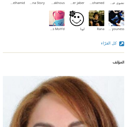
نشوى عبدالمقصود
soad mohamed
samer jaber
Bana Makhous
Sambolina Story
ahmed abdelhamid
بين الحقول وبين الشــــجر
وبين الغيوم وبين المطر
elamoudi youness
Rana
لونا
Soos MoH'd
ومابين أنثى الغزال ، وبين الذكر ؟
كل القرّاء
ومن قال ؛ للشعر جنس ؟
وللنثر جنس ؟
المؤلف
وللفكر جنس ؟
ومن قال ان الطبيعة
ترفض صوت الطيـــور الجميله ؟
يقولـــــون ؛
انّى كســـرت رخامة قبرى ...