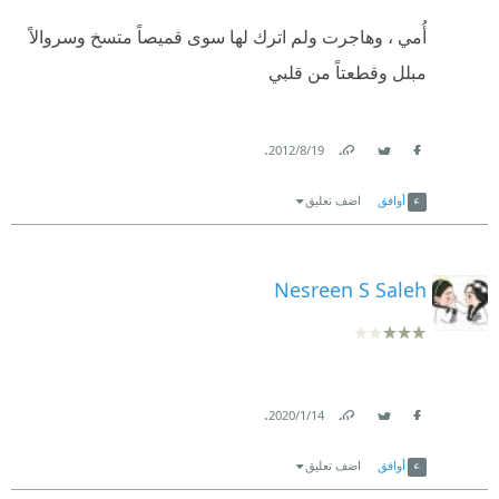
أُمي ، وهاجرت ولم اترك لها سوى قميصاً متسخ وسروالاً
مبلل وقطعتاً من قلبي
.
19‏/8‏/2012
Link
Twitter
Facebook
أوافق
اضف تعليق
Nesreen S Saleh
.
14‏/1‏/2020
Link
Twitter
Facebook
أوافق
اضف تعليق