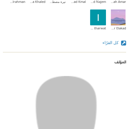
Abdullah Amar
Hamad Najem
Ahmad Kmal
نيرة مصطفى كامل
Raana Khaled
Amira Abdelrahman
lena tharwat
Haagar Elakad
كل القرّاء
المؤلف