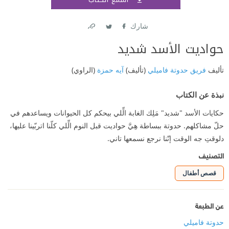
اشتر
شارك
Link
Twitter
Facebook
حواديت الأسد شديد
تأليف
فريق حدوتة فاميلي
(تأليف)
آيه حمزة
(الراوي)
نبذة عن الكتاب
حكايات الأسد "شديد" مَلِك الغابة الِّلي بيحكم كل الحيوانات ويساعدهم في
حلّ مشاكلهم. حدوتة ببساطة هِيَّ حواديت قبل النوم الِّلي كلّنا اتربّينا عليها،
دلوقتِ جه الوقت إنّنا نرجع نسمعها تاني.
التصنيف
قصص أطفال
عن الطبعة
حدوتة فاميلي