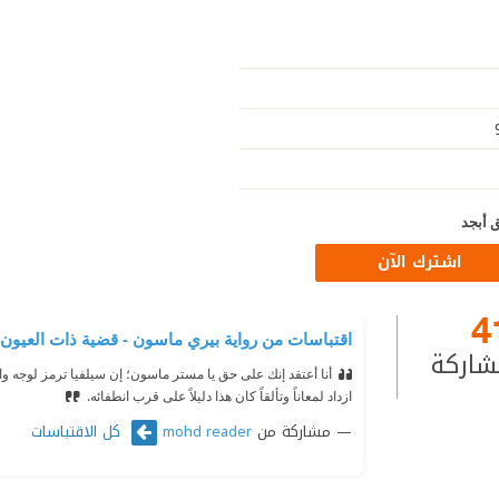
 أبجد
اشترك الآن
4
اقتباسات من رواية ‎بيري ماسون - قضية ذات العيون الخضراء
شاركة
أنا أعتقد إنك على حق يا مستر ماسون؛ إن سيلفيا ترمز لوجه واح
ازداد لمعاناً وتألقاً كان هذا دليلاً على قرب انطفائه.
مشاركة من
كل الاقتباسات
mohd reader