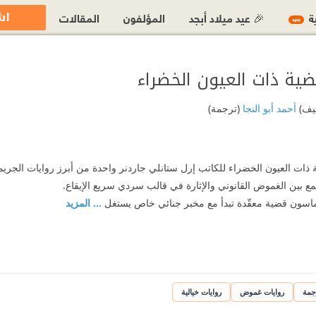
اش
ية
🎉 عيد ميلاد أبجد
المؤلفون
المقالات
جديد
ليف)
أحمد أبو النجا
(ترجمة)
ة ذات العيون الخضراء للكاتب إرل ستانلي جاردنر واحدة من أبرز روايات الجري
 بين الغموض القانوني والإثارة في قالب سردي سريع الإيقاع.
 ماسون قضية معقّدة تبدأ مع مخبر جنائي خاص يستغل
... المزيد
جمة
روايات غموض
روايات خيالية