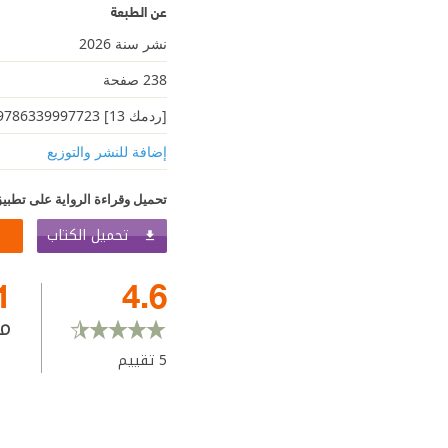
عن الطبعة
نشر سنة 2026
238 صفحة
[ردمك 13] 9786339997723
إضافة للنشر والتوزيع
تحميل وقراءة الرواية على تطبيق
تحميل الكتاب
1
4.6
م
5
تقييم