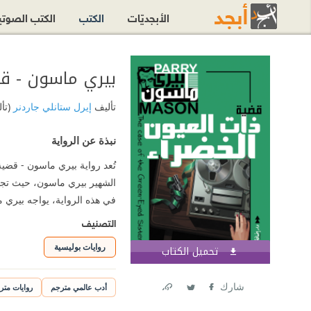
الأبجديّات
الكتب
الكتب الصوت
تأليف
إيرل ستانلي جاردنر
(تأ
نبذة عن الرواية
تُعد رواية بيري ماسون - قضي
الشهير بيري ماسون، حيث تجمع
في هذه الرواية، يواجه بيري
التصنيف
روايات بوليسية
تحميل الكتاب
اشترك الآن
شارك
أدب عالمي مترجم
روايات متر
Link
Twitter
Facebook