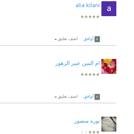
alia kilani
أوافق
اضف تعليق
ام البنين عبير الزهور
أوافق
اضف تعليق
نوره منصور