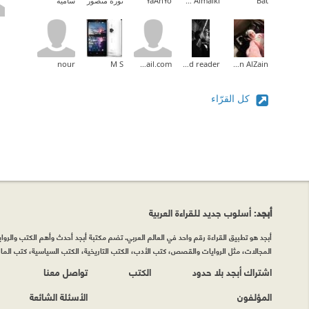
Bat
Yasmeen Almalki
YaAhYo
نوره منصور
سامية
nour
M S
do3a2wael@gmail.com
mohd reader
Nesreen AlZain
كل القرّاء
أبجد
: أسلوب جديد للقراءة العربية
أبجد هو تطبيق القراءة رقم واحد في العالم العربي. تضم مكتبة أبجد أحدث وأهم الكتب والروايات
المجالات، مثل الروايات والقصص، كتب الأدب، الكتب التاريخية، الكتب السياسية، كتب المال 
اشتراك أبجد بلا حدود
الكتب
تواصل معنا
المؤلفون
الأسئلة الشائعة