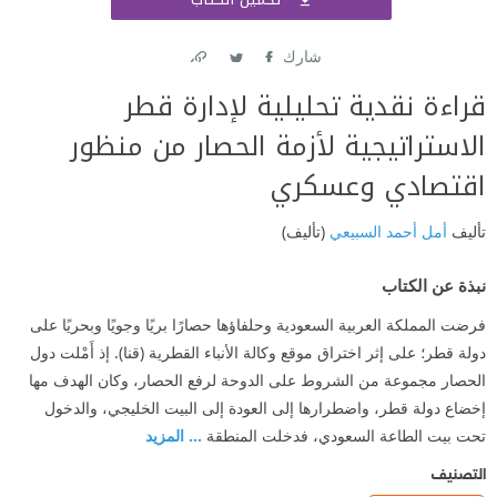
اشتر
شارك
Link
Twitter
Facebook
قراءة نقدية تحليلية لإدارة قطر
الاستراتيجية لأزمة الحصار من منظور
اقتصادي وعسكري
تأليف
أمل أحمد السبيعي
(تأليف)
نبذة عن الكتاب
فرضت المملكة العربية السعودية وحلفاؤها حصارًا بريًا وجويًا وبحريًا على
دولة قطر؛ على إثر اختراق موقع وكالة الأنباء القطرية (قنا). إذ أَمْلت دول
الحصار مجموعة من الشروط على الدوحة لرفع الحصار، وكان الهدف مها
إخضاع دولة قطر، واضطرارها إلى العودة إلى البيت الخليجي، والدخول
تحت بيت الطاعة السعودي، فدخلت المنطقة
... المزيد
التصنيف