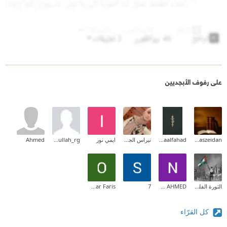
على رفوف الأبجديين
anaszeidan
Asmaalfahad
نبراس الجيلاني
ايمي نور
abdullah_rg
Ahmed
الثورة الفلسطينية
NOOR AHMED
7
Omar Faris
كل القرّاء