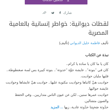
اشتر
شارك
Link
Twitter
Facebook
لقطات ديوانية: خواطر إنسانية بالعامية
المصرية
تأليف
فاطمة خليل الديواني
(تأليف)
نبذة عن الكتاب
كان يا ما كان يا سادة يا كرام..
كان في "بنوتة".. عايشة جوَّة "حدوتة".. بنوتة كبيرة بس لسة صغنطوطة..
قلبها مليان حواديت.
حواديت هيَّ كاتباها وحواديت مكتوبة عليها.. حواديت هيَّ عايشاها وحواديت
عايشة حواليها.
حواديت عمرها سنين.. لكن عن عيون الناس متداريين.. وفي الحفظ
والصون متشالين.
حدّوتة صَحبِتنا حدّوتة عادية، زيها
... المزيد