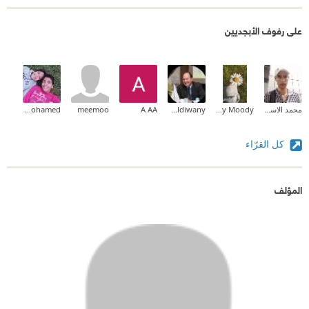
على رفوف الأبجديين
محمد الاسيوطي
Dolly Moody
Dr. Mostafa Eldiwany
A AA
meemoo
Yahia Mohamed
كل القرّاء
المؤلف