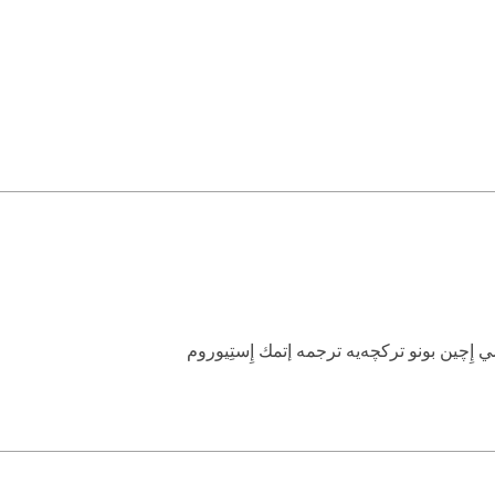
إِچين بونو تركچه‌يه ترجمه إتمك إِستِيوروم