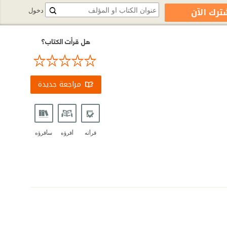
ترك الآن
دخول
هل قرأت الكتاب؟
مراجعة جديدة
قرأته
أقرؤه
سأقرؤه