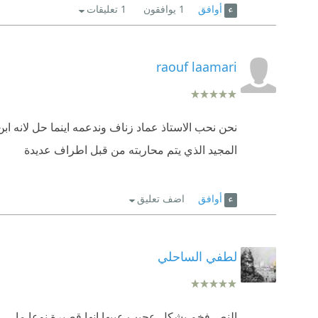
أوافق
1
يوافقون
1 تعليقات
raouf laamari
نحن نحب الاستاذ عماد زناف وندعمه اينما حل لانه اب
المجيد الذي يتم محاربته من قبل اطراف عديدة
أوافق
اضف تعليق
لطفي الساحلي
النص فخم بشكل عجيب عيبها انها قصيرة نوعا ما