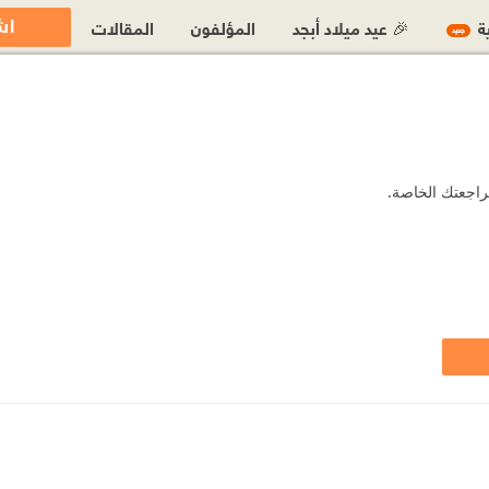
اش
ية
🎉 عيد ميلاد أبجد
المؤلفون
المقالات
جديد
مراجعتك الخاصة.