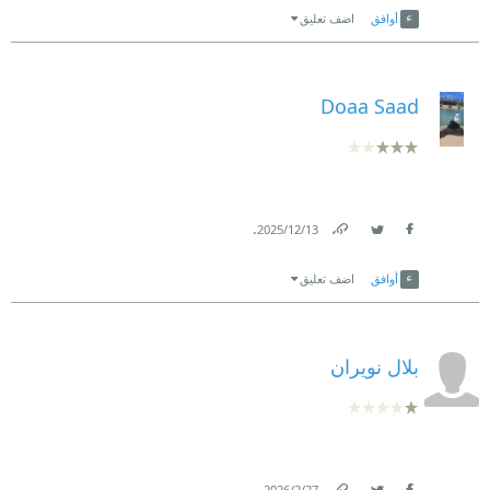
أوافق
اضف تعليق
Doaa Saad
.
13‏/12‏/2025
Link
Twitter
Facebook
أوافق
اضف تعليق
بلال نويران
.
27‏/2‏/2026