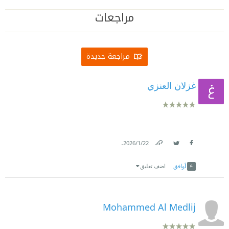
مراجعات
مراجعة جديدة
غزلان العنزي
.
22‏/1‏/2026
Link
Twitter
Facebook
أوافق
اضف تعليق
Mohammed Al Medlij