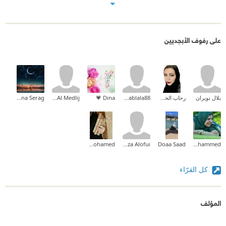
على رفوف الأبجديين
بلال نويران
رحاب الخضري
ihablala88*
Dina 💗
Mohammed Al Medlij
Mona Serag
AmiraMohamed
Aziza Alofui
Doaa Saad
Aya Mohammed
كل القرّاء
المؤلف