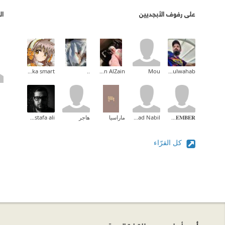
على رفوف الأبجديين
ال
koka smart
..
Nesreen AlZain
Mou
abdulwahab
𝐍Ö𝐕𝐄𝐌𝐁𝐄𝐑🍁 ♥️
Sanad Nabil
ماراسيا
هاجر
abduallah mostafa ali
كل القرّاء