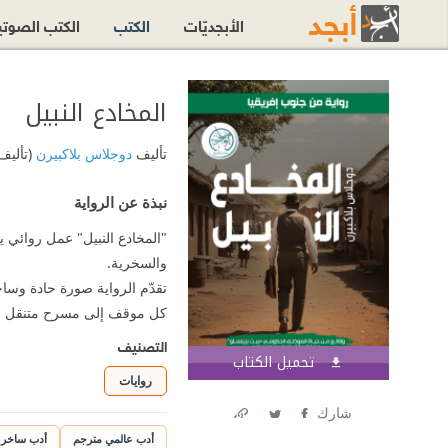
الأبجديّات
الكتب
الكتب الصوت
المخادع النبيل
تأليف
دوجلاس بلاكبيرن
(تأليف
نبذة عن الرواية
"المخادع النبيل" عمل روائي 
والسخرية.
تقدّم الرواية صورة حادة وس
كل موقف إلى مسرح متنقل لل
التصنيف
تحميل الكتاب
اشترك الآن
روايات
شارك
Link
Twitter
Facebook
أدب عالمي مترجم
أدب ساخر