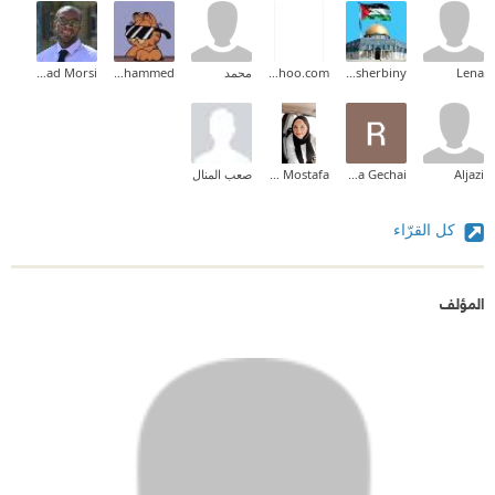
Lena
Shady Elsherbiny
bashar.ghanem99@yahoo.com
محمد
Hagar Mohammed
Mouhanad Morsi
Aljazi
Raja Gechai
Lamis Mostafa
صعب المنال
كل القرّاء
المؤلف