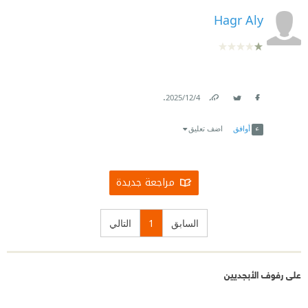
Hagr Aly
.
4‏/12‏/2025
Link
Twitter
Facebook
أوافق
اضف تعليق
مراجعة جديدة
السابق
1
التالي
على رفوف الأبجديين