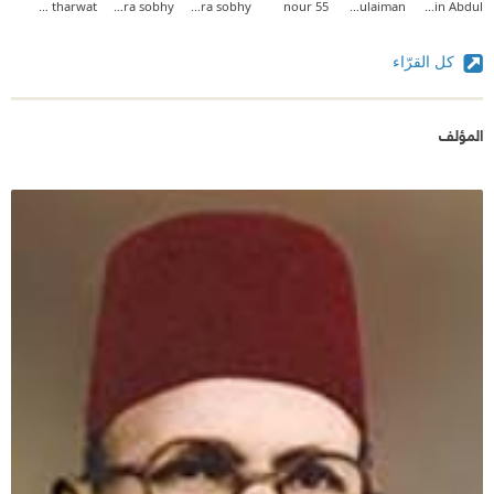
lena tharwat
amera sobhy
amera sobhy
nour 55
Rinad Said Sulaiman
Nahin Abdul
كل القرّاء
المؤلف