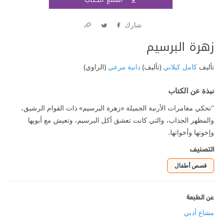
اشتر
شارك
Link
Twitter
Facebook
زهرة البرسيم
تأليف
كامل كيلاني
(تأليف)
دانية مرعي
(الراوي)
نبذة عن الكتاب
"تحكي مغامرات الأرنبة الجميلة «زهرة البرسيم» ذات القوام الرشيق،
والمظهر الجذاب، والتي كانت تعشق أكل البرسيم، وتعيش مع أبويها
وإخوتها وأخواتها.
التصنيف
قصص أطفال
عن الطبعة
مشاع أدبي