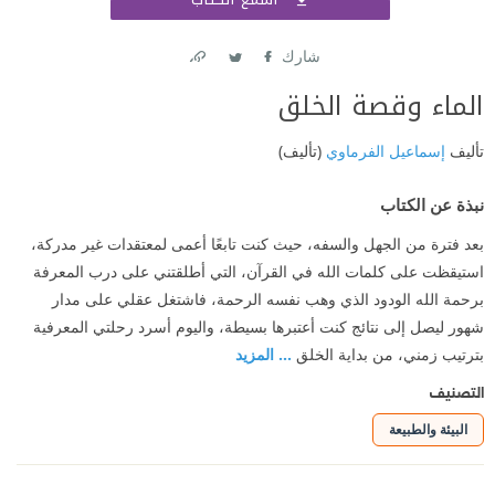
اشتر
شارك
Link
Twitter
Facebook
الماء وقصة الخلق
تأليف
إسماعيل الفرماوي
(تأليف)
نبذة عن الكتاب
بعد فترة من الجهل والسفه، حيث كنت تابعًا أعمى لمعتقدات غير مدركة،
استيقظت على كلمات الله في القرآن، التي أطلقتني على درب المعرفة
برحمة الله الودود الذي وهب نفسه الرحمة، فاشتغل عقلي على مدار
شهور ليصل إلى نتائج كنت أعتبرها بسيطة، واليوم أسرد رحلتي المعرفية
بترتيب زمني، من بداية الخلق
... المزيد
التصنيف
البيئة والطبيعة