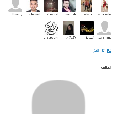
Mahi Elmasry
Ibrahim Mohamed
Sara Mahmoud
Alaa Alhamasneh
DR:Ahmedamin
amiraadel
Esraa Elhifny
أمينيائيل
ℒℴℒℴ ♡
Mazen Sabouni
كل القرّاء
المؤلف