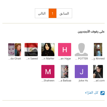
السابق
1
التالي
على رفوف الأبجديين
Ghada Ghait
Nesreen Saeed
NaGwan MaHer
Hakan Hajar
TONY POTTER
Maaly Ahmed
Marwa Shaheen
Asmaa Balbaa
Joke Hs
hala1osama@gmail.com
كل القرّاء