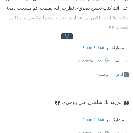
على أنك كنتِ تحبين بصدق».‏
‫ ‏نظرت إليه بصمت، ثم مسحت دمعة
خائنة وقالت: «لكني لم أعد أريد الحب، أريده أن يُمحى من قلبي
فقط«.‏
مشاركة من
Eman Refaat
24‏/8‏/2025
Link
Twitter
Facebook
أوافق
1
يوافقون
لم يعد لك سلطان على روحي».‏
مشاركة من
Eman Refaat