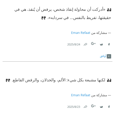
«أدركت أن محاولة إنقاذ شخص، يرفض أن يُنقذ، هي في
حقيقتها، تفريط بالنفس… في سردابه».‏
مشاركة من
Eman Refaat
24‏/8‏/2025
Link
Twitter
Facebook
أوافق
لكنها مشبعة بكل شيء: الألم، والخذلان، والرفض القاطع.‏
مشاركة من
Eman Refaat
23‏/8‏/2025
Link
Twitter
Facebook