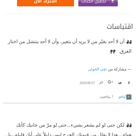
تحميل الكتاب
اشترك الآن
اقتباسات
أن لا أحد يغيّر من لا يريد أن يتغير، وأن لا أحد ينتشل من اختار
الغرق. ‏
مشاركة من
تقى الخولى
27‏/8‏/2025
Link
Twitter
Facebook
أوافق
1
يوافقون
لكن حتى لو لم يشعر بشيء…حتى لو مرّ من جانبك كأنك
هواء… هذا لا يقلل من قيمتك. الجرح ليس دليلاً على أنك قليلة…بل