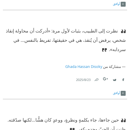
أوافق
‫ ‏نظرت إلى الطبيب، بثبات لأول مرة: «أدركت أن محاولة إنقاذ
شخص، يرفض أن يُنقذ، هي في حقيقتها، تفريط بالنفس… في
سردابه».‏
مشاركة من
Ghada Hassan Disoky
23‏/8‏/2025
Link
Twitter
Facebook
أوافق
حين جاءها، جاء بكلمةٍ ونظرةٍ، ووعدٍ كان هشًّا…لكنها صدّقته.
ظنت أن الحبّ وحده يكفي