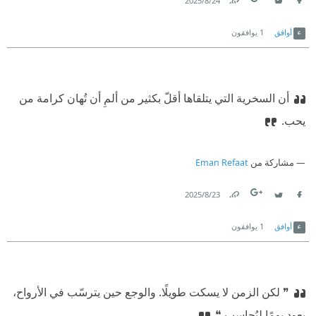
24‏/8‏/2025
Link
Twitter
Facebook
أوافق
1
يوافقون
أن السخرية التي يتلقاها أقلّ بكثير من ألمِ أن تُهان كرامة من
يحب.‏
مشاركة من
Eman Refaat
23‏/8‏/2025
Link
Twitter
Facebook
أوافق
1
يوافقون
❞ لكن الزمن لا يسكت طويلًا. والوجع حين يترسّب في الأرواح،
يعود يومًا ليُحاسب ❝