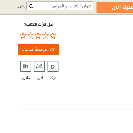
ترك الآن
دخول
هل قرأت الكتاب؟
مراجعة جديدة
قرأته
أقرؤه
سأقرؤه