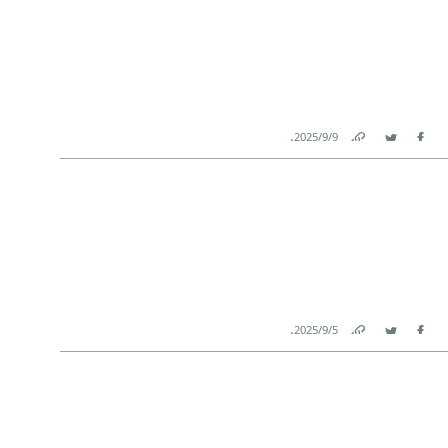
.
9‏/9‏/2025
Link
Twitter
Facebook
.
5‏/9‏/2025
Link
Twitter
Facebook