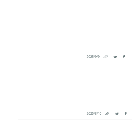
.
9‏/9‏/2025
Link
Twitter
Facebook
.
10‏/8‏/2025
Link
Twitter
Facebook