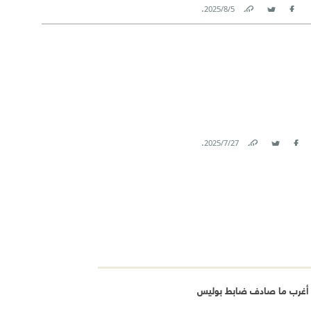
.
5‏/8‏/2025
Link
Twitter
Facebook
.
27‏/7‏/2025
Link
Twitter
Facebook
 أغرب ما صادف ضابط بوليس