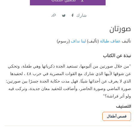
اشتر
شارك
Link
Twitter
Facebook
صورتان
تأليف
عفاف طبالة
(تأليف)
لينا نداف
(رسوم)
نبذة عن الكتاب
"من خلال صورتين من ألبومها، تستعيد الجدة ذكرياتها وهي طفلة، وتحكي
عن شوقها لأبيها الذي شارك مع القوات المصرية في حرب ٤٨ ، لحفيدها
الذي لا يعرف عن أحداثها شيئًا. فهل مدت حكاية الجدة جسرًا بين صورتين:
صورة الماضي وصورة الحاضر، وأضافت للحفيد معان جديدة، وتركت فيه
ولو أثر فراشة؟"
التصنيف
قصص أطفال