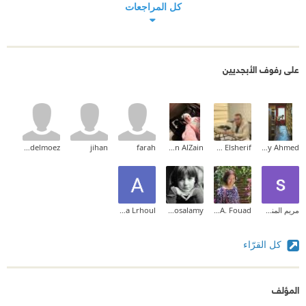
كل المراجعات
على رفوف الأبجديين
Alaa Abdelmoez
jihan
farah
Nesreen AlZain
Mohamed Elsherif
Maaly Ahmed
مريم المنسي
Nourhan A. Fouad
Mona Elmosalamy
Aroua Lrhoul
كل القرّاء
المؤلف