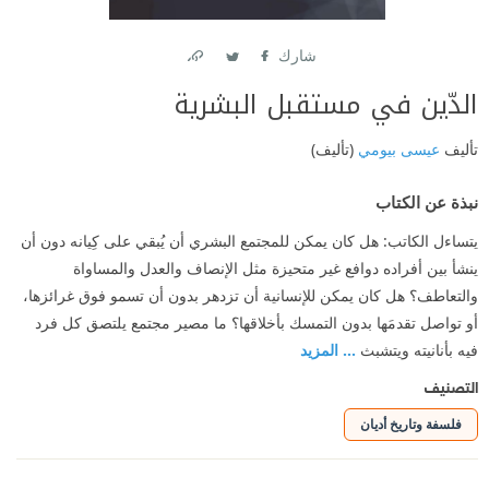
شارك
Link
Twitter
Facebook
الدّين في مستقبل البشرية
تأليف
عيسى بيومي
(تأليف)
نبذة عن الكتاب
يتساءل الكاتب: هل كان يمكن للمجتمع البشري أن يُبقي على كِيانه دون أن
ينشأ بين أفراده دوافع غير متحيزة مثل الإنصاف والعدل والمساواة
والتعاطف؟ هل كان يمكن للإنسانية أن تزدهر بدون أن تسمو فوق غرائزها،
أو تواصل تقدمَها بدون التمسك بأخلاقها؟ ما مصير مجتمع يلتصق كل فرد
فيه بأنانيته ويتشبث
... المزيد
التصنيف
فلسفة وتاريخ أديان