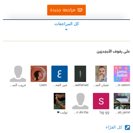
مراجعة جديدة
كل المراجعات
على رفوف الأبجديين
lamis salem
عثمان الشيخ خضر النور
Asmaalfahad
عبير القحطاني
Leen
غروب السوالقة
zainab jamil
Sgj gg
Iman Alrifai
توليب🍁
كل القرّاء