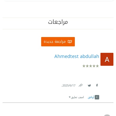
مراجعات
مراجعة جديدة
Ahmedtest abdullah
.
17‏/6‏/2025
Link
Twitter
Facebook
أوافق
اضف تعليق