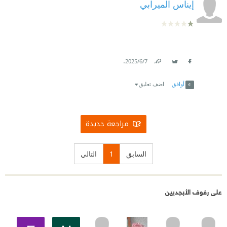
إيناس الميرابي
.
7‏/6‏/2025
Link
Twitter
Facebook
أوافق
اضف تعليق
مراجعة جديدة
السابق
1
التالي
على رفوف الأبجديين