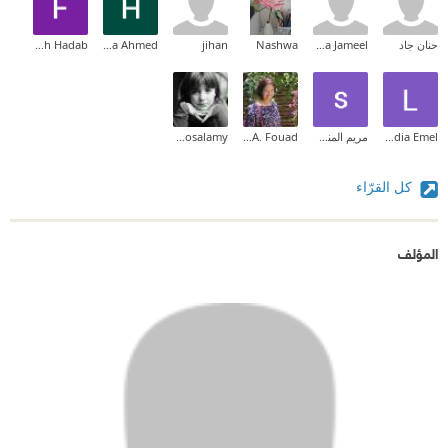
حنان جاد
Sara Jameel
Nashwa
jihan
Hala Ahmed
Fatimah Hadab
Ledia Emel
مريم المنسي
Nourhan A. Fouad
Mona Elmosalamy
كل القرّاء
المؤلف