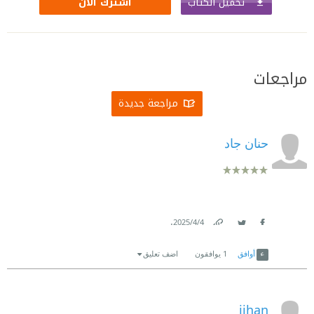
تحميل الكتاب
اشترك الآن
مراجعات
مراجعة جديدة
حنان جاد
.
4‏/4‏/2025
Link
Twitter
Facebook
أوافق
1
يوافقون
اضف تعليق
jihan