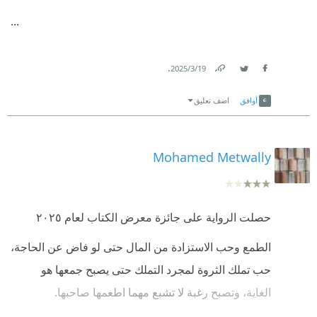
...
.
19‏/3‏/2025
Link
Twitter
Facebook
أوافق
اضف تعليق
Mohamed Metwally
حصلت الرواية على جائزة معرض الكتاب لعام ٢٠٢٥
الطمع وحب الاستزادة من المال حتى لو فاض عن الحاجة،
حب تملك الثروة لمجرد التملك حتى يصبح جمعها هو
الغاية، وتصبح رغبة لا تشبع مهما اطعمها صاحبها.