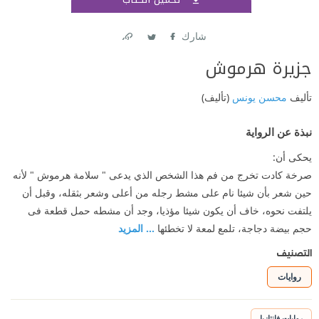
اشتر
شارك
Link
Twitter
Facebook
جزيرة هرموش
تأليف
محسن يونس
(تأليف)
نبذة عن الرواية
يحكى أن:
صرخة كادت تخرج من فم هذا الشخص الذي يدعى " سلامة هرموش " لأنه
حين شعر بأن شيئا نام على مشط رجله من أعلى وشعر بثقله، وقبل أن
يلتفت نحوه، خاف أن يكون شيئا مؤذيا، وجد أن مشطه حمل قطعة فى
حجم بيضة دجاجة، تلمع لمعة لا تخطئها
... المزيد
التصنيف
روايات
روايات فانتازيا