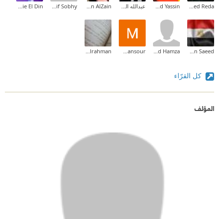
Ahmed Reda
Mahmoud Yassin
عبدالله الخطيب
Nesreen AlZain
Sherif Sobhy
Youmna Mohie El Din
Abdelrahman
Mohamed Mansour
Mohamed Hamza
Nesreen Saeed
كل القرّاء
المؤلف