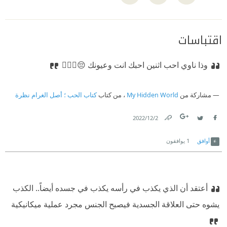
اقتباسات
وذا ناوي احب اثنين احبك انت وعيونك 😔❤️‍🔥🥺
مشاركة من
My Hidden World
، من كتاب
كتاب الحب ؛ أصل الغرام نظرة
2‏/12‏/2022
Link
Twitter
Facebook
أوافق
1
يوافقون
أعتقد أن الذي يكذب في رأسه يكذب في جسده أيضاً.. الكذب
يشوه حتى العلاقة الجسدية فيصبح الجنس مجرد عملية ميكانيكية