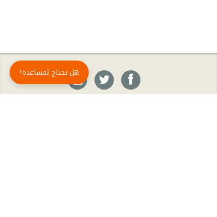
هل تحتاج لمساعدة؟
حمّل تطبيق أبجد مجاناً
أبجد
: أسلوب جديد للقراءة العربية
أبجد هو تطبيق القراءة رقم واحد في العالم العربي. تضم مكتبة أبجد أحدث وأهم الكتب والروايات،
بالإضافة إلى الكتب الأكثر مبيعاً والكتب الأكثر رواجاً من شتّى المجالات، مثل الروايات والقصص، كتب
الأدب، الكتب التاريخية، الكتب السياسية، كتب المال والأعمال، كتب الفلسفة وكتب التنمية البشرية
وتطوير الذات وغيرها.
الكتب
تواصل معنا
الأسئلة الشائعة
اشتراك أبجد بلا حدود
المؤلفون