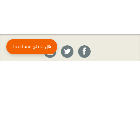
هل تحتاج لمساعدة؟
حمّل تطبيق أبجد مجاناً
أبجد
: أسلوب جديد للقراءة العربية
أبجد هو تطبيق القراءة رقم واحد في العالم العربي. تضم مكتبة أبجد أحدث وأهم الكتب والروايات،
بالإضافة إلى الكتب الأكثر مبيعاً والكتب الأكثر رواجاً من شتّى المجالات، مثل الروايات والقصص، كتب
الأدب، الكتب التاريخية، الكتب السياسية، كتب المال والأعمال، كتب الفلسفة وكتب التنمية البشرية
وتطوير الذات وغيرها.
الكتب
تواصل معنا
الأسئلة الشائعة
اشتراك أبجد بلا حدود
المؤلفون