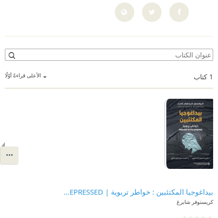
الأعلى قراءةً أوّلًا
1
كتاب
‎⁨بيداغوجيا المكتئبين : خواطر تربوية | PEDAGOGY OF THE DEPRESSED
كريستوفر شابرغ