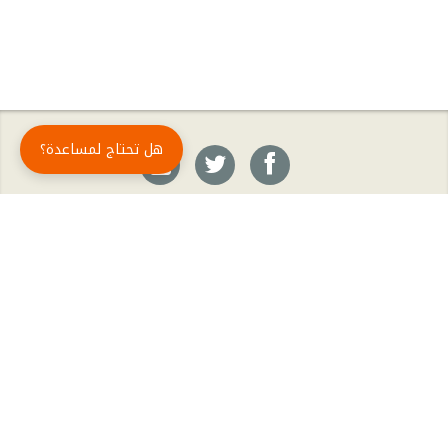
هل تحتاج لمساعدة؟
حمّل تطبيق أبجد مجاناً
أبجد
: أسلوب جديد للقراءة العربية
أبجد هو تطبيق القراءة رقم واحد في العالم العربي. تضم مكتبة أبجد أحدث وأهم الكتب والروايات،
بالإضافة إلى الكتب الأكثر مبيعاً والكتب الأكثر رواجاً من شتّى المجالات، مثل الروايات والقصص، كتب
الأدب، الكتب التاريخية، الكتب السياسية، كتب المال والأعمال، كتب الفلسفة وكتب التنمية البشرية
وتطوير الذات وغيرها.
الكتب
تواصل معنا
الأسئلة الشائعة
اشتراك أبجد بلا حدود
المؤلفون