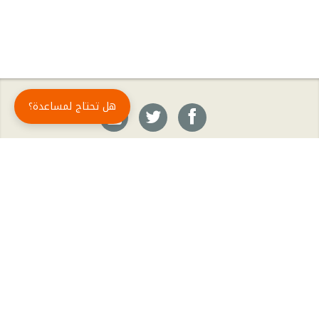
هل تحتاج لمساعدة؟
حمّل تطبيق أبجد مجاناً
أبجد
: أسلوب جديد للقراءة العربية
أبجد هو تطبيق القراءة رقم واحد في العالم العربي. تضم مكتبة أبجد أحدث وأهم الكتب والروايات،
بالإضافة إلى الكتب الأكثر مبيعاً والكتب الأكثر رواجاً من شتّى المجالات، مثل الروايات والقصص، كتب
الأدب، الكتب التاريخية، الكتب السياسية، كتب المال والأعمال، كتب الفلسفة وكتب التنمية البشرية
وتطوير الذات وغيرها.
الكتب
تواصل معنا
الأسئلة الشائعة
اشتراك أبجد بلا حدود
المؤلفون