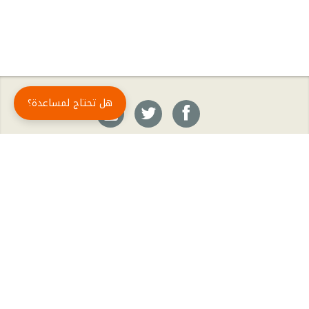
هل تحتاج لمساعدة؟
حمّل تطبيق أبجد مجاناً
أبجد
: أسلوب جديد للقراءة العربية
أبجد هو تطبيق القراءة رقم واحد في العالم العربي. تضم مكتبة أبجد أحدث وأهم الكتب والروايات،
بالإضافة إلى الكتب الأكثر مبيعاً والكتب الأكثر رواجاً من شتّى المجالات، مثل الروايات والقصص، كتب
الأدب، الكتب التاريخية، الكتب السياسية، كتب المال والأعمال، كتب الفلسفة وكتب التنمية البشرية
وتطوير الذات وغيرها.
الكتب
تواصل معنا
الأسئلة الشائعة
اشتراك أبجد بلا حدود
المؤلفون